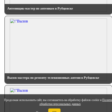
Антеннщик-мастер по антеннам в Рубцовске
Вызов мастера по ремонту телевизионных антенн в Рубцовске
Продолжая использовать сайт, вы соглашаетесь на обработку файлов cookie и
Полити
обработки персональных данных