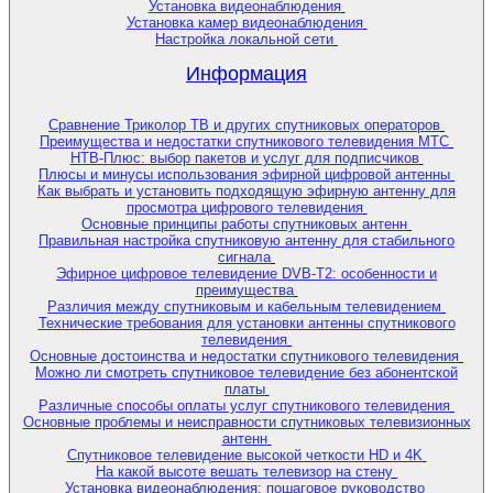
Установка видеонаблюдения
Установка камер видеонаблюдения
Настройка локальной сети
Информация
Сравнение Триколор ТВ и других спутниковых операторов
Преимущества и недостатки спутникового телевидения МТС
НТВ-Плюс: выбор пакетов и услуг для подписчиков
Плюсы и минусы использования эфирной цифровой антенны
Как выбрать и установить подходящую эфирную антенну для
просмотра цифрового телевидения
Основные принципы работы спутниковых антенн
Правильная настройка спутниковую антенну для стабильного
сигнала
Эфирное цифровое телевидение DVB-T2: особенности и
преимущества
Различия между спутниковым и кабельным телевидением
Технические требования для установки антенны спутникового
телевидения
Основные достоинства и недостатки спутникового телевидения
Можно ли смотреть спутниковое телевидение без абонентской
платы
Различные способы оплаты услуг спутникового телевидения
Основные проблемы и неисправности спутниковых телевизионных
антенн
Спутниковое телевидение высокой четкости HD и 4K
На какой высоте вешать телевизор на стену
Установка видеонаблюдения: пошаговое руководство