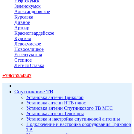
Нефтекумск
Зеленокумск
Александровское
Курсавка
Дивное
Арзгир
Красногвардейское
Курская
Левокумское
Новоселицкое
Ессентукская
Степное
Летняя Ставка
+79675554547
Спутниковое ТВ
Установка антенн Триколор
Установка антенн НТВ плюс
Установка антенн Спутникового ТВ МТС
Установка антенн Телекарта
Установка и настройка спутниковой антенны
Подключение и настройка оборудования Триколор
ТВ