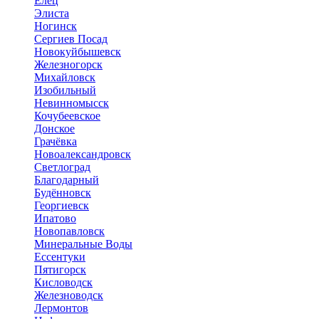
Елец
Элиста
Ногинск
Сергиев Посад
Новокуйбышевск
Железногорск
Михайловск
Изобильный
Невинномысск
Кочубеевское
Донское
Грачёвка
Новоалександровск
Светлоград
Благодарный
Будённовск
Георгиевск
Ипатово
Новопавловск
Минеральные Воды
Ессентуки
Пятигорск
Кисловодск
Железноводск
Лермонтов