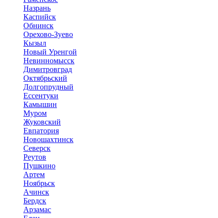
Назрань
Каспийск
Обнинск
Орехово-Зуево
Кызыл
Новый Уренгой
Невинномысск
Димитровград
Октябрьский
Долгопрудный
Ессентуки
Камышин
Муром
Жуковский
Евпатория
Новошахтинск
Северск
Реутов
Пушкино
Артем
Ноябрьск
Ачинск
Бердск
Арзамас