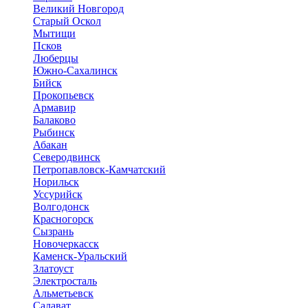
Великий Новгород
Старый Оскол
Мытищи
Псков
Люберцы
Южно-Сахалинск
Бийск
Прокопьевск
Армавир
Балаково
Рыбинск
Абакан
Северодвинск
Петропавловск-Камчатский
Норильск
Уссурийск
Волгодонск
Красногорск
Сызрань
Новочеркасск
Каменск-Уральский
Златоуст
Электросталь
Альметьевск
Салават