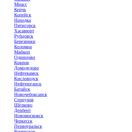
Миасс
Керчь
Копейск
Находка
Пятигорск
Хасавюрт
Рубцовск
Березники
Коломна
Майкоп
Одинцово
Ковров
Домодедово
Нефтекамск
Кисловодск
Нефтеюганск
Батайск
Новочебоксарск
Серпухов
Щёлково
Дербент
Новомосковск
Черкесск
Первоуральск
Раменское