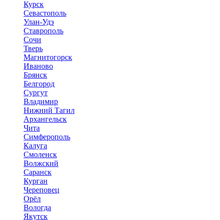
Курск
Севастополь
Улан-Удэ
Ставрополь
Сочи
Тверь
Магнитогорск
Иваново
Брянск
Белгород
Сургут
Владимир
Нижний Тагил
Архангельск
Чита
Симферополь
Калуга
Смоленск
Волжский
Саранск
Курган
Череповец
Орёл
Вологда
Якутск