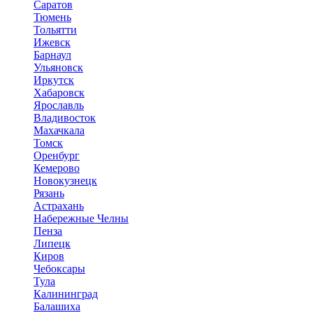
Саратов
Тюмень
Тольятти
Ижевск
Барнаул
Ульяновск
Иркутск
Хабаровск
Ярославль
Владивосток
Махачкала
Томск
Оренбург
Кемерово
Новокузнецк
Рязань
Астрахань
Набережные Челны
Пенза
Липецк
Киров
Чебоксары
Тула
Калининград
Балашиха