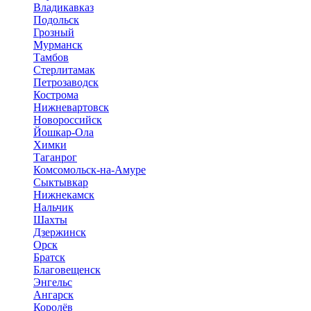
Владикавказ
Подольск
Грозный
Мурманск
Тамбов
Стерлитамак
Петрозаводск
Кострома
Нижневартовск
Новороссийск
Йошкар-Ола
Химки
Таганрог
Комсомольск-на-Амуре
Сыктывкар
Нижнекамск
Нальчик
Шахты
Дзержинск
Орск
Братск
Благовещенск
Энгельс
Ангарск
Королёв