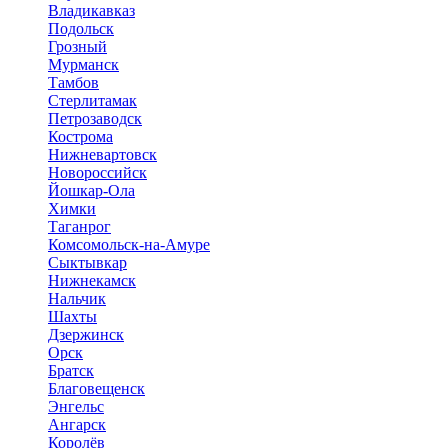
Владикавказ
Подольск
Грозный
Мурманск
Тамбов
Стерлитамак
Петрозаводск
Кострома
Нижневартовск
Новороссийск
Йошкар-Ола
Химки
Таганрог
Комсомольск-на-Амуре
Сыктывкар
Нижнекамск
Нальчик
Шахты
Дзержинск
Орск
Братск
Благовещенск
Энгельс
Ангарск
Королёв