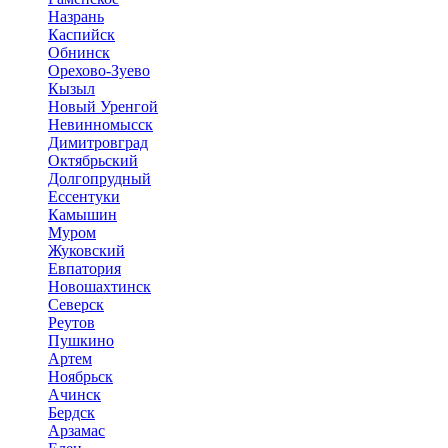
Назрань
Каспийск
Обнинск
Орехово-Зуево
Кызыл
Новый Уренгой
Невинномысск
Димитровград
Октябрьский
Долгопрудный
Ессентуки
Камышин
Муром
Жуковский
Евпатория
Новошахтинск
Северск
Реутов
Пушкино
Артем
Ноябрьск
Ачинск
Бердск
Арзамас