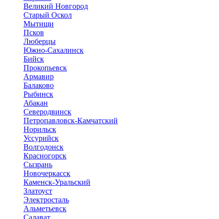
Великий Новгород
Старый Оскол
Мытищи
Псков
Люберцы
Южно-Сахалинск
Бийск
Прокопьевск
Армавир
Балаково
Рыбинск
Абакан
Северодвинск
Петропавловск-Камчатский
Норильск
Уссурийск
Волгодонск
Красногорск
Сызрань
Новочеркасск
Каменск-Уральский
Златоуст
Электросталь
Альметьевск
Салават