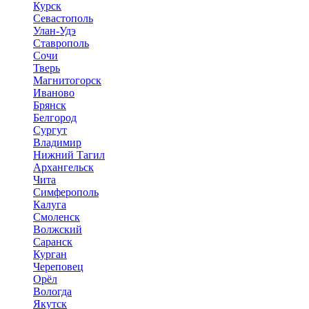
Курск
Севастополь
Улан-Удэ
Ставрополь
Сочи
Тверь
Магнитогорск
Иваново
Брянск
Белгород
Сургут
Владимир
Нижний Тагил
Архангельск
Чита
Симферополь
Калуга
Смоленск
Волжский
Саранск
Курган
Череповец
Орёл
Вологда
Якутск