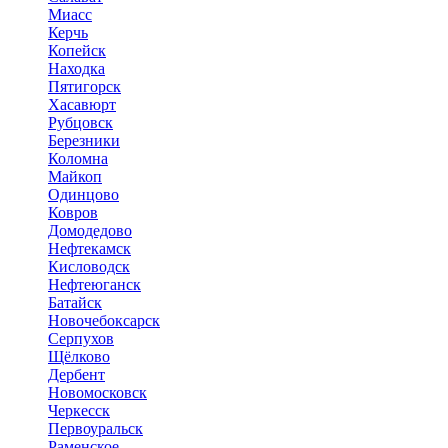
Миасс
Керчь
Копейск
Находка
Пятигорск
Хасавюрт
Рубцовск
Березники
Коломна
Майкоп
Одинцово
Ковров
Домодедово
Нефтекамск
Кисловодск
Нефтеюганск
Батайск
Новочебоксарск
Серпухов
Щёлково
Дербент
Новомосковск
Черкесск
Первоуральск
Раменское