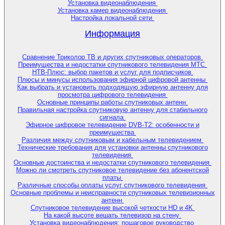
Установка видеонаблюдения
Установка камер видеонаблюдения
Настройка локальной сети
Информация
Сравнение Триколор ТВ и других спутниковых операторов
Преимущества и недостатки спутникового телевидения МТС
НТВ-Плюс: выбор пакетов и услуг для подписчиков
Плюсы и минусы использования эфирной цифровой антенны
Как выбрать и установить подходящую эфирную антенну для
просмотра цифрового телевидения
Основные принципы работы спутниковых антенн
Правильная настройка спутниковую антенну для стабильного
сигнала
Эфирное цифровое телевидение DVB-T2: особенности и
преимущества
Различия между спутниковым и кабельным телевидением
Технические требования для установки антенны спутникового
телевидения
Основные достоинства и недостатки спутникового телевидения
Можно ли смотреть спутниковое телевидение без абонентской
платы
Различные способы оплаты услуг спутникового телевидения
Основные проблемы и неисправности спутниковых телевизионных
антенн
Спутниковое телевидение высокой четкости HD и 4K
На какой высоте вешать телевизор на стену
Установка видеонаблюдения: пошаговое руководство