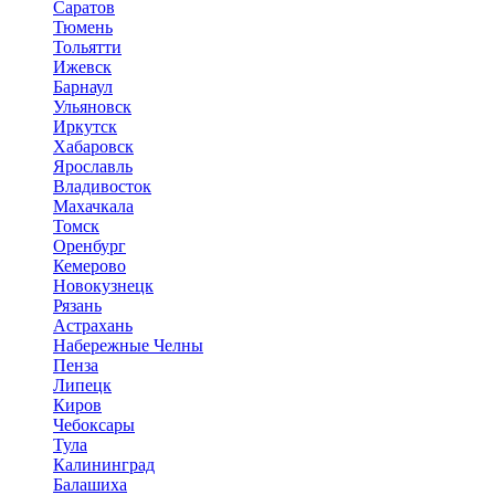
Саратов
Тюмень
Тольятти
Ижевск
Барнаул
Ульяновск
Иркутск
Хабаровск
Ярославль
Владивосток
Махачкала
Томск
Оренбург
Кемерово
Новокузнецк
Рязань
Астрахань
Набережные Челны
Пенза
Липецк
Киров
Чебоксары
Тула
Калининград
Балашиха