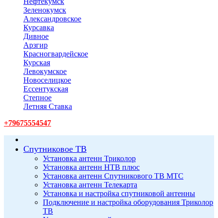
Нефтекумск
Зеленокумск
Александровское
Курсавка
Дивное
Арзгир
Красногвардейское
Курская
Левокумское
Новоселицкое
Ессентукская
Степное
Летняя Ставка
+79675554547
Спутниковое ТВ
Установка антенн Триколор
Установка антенн НТВ плюс
Установка антенн Спутникового ТВ МТС
Установка антенн Телекарта
Установка и настройка спутниковой антенны
Подключение и настройка оборудования Триколор
ТВ