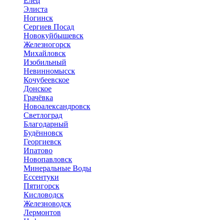
Елец
Элиста
Ногинск
Сергиев Посад
Новокуйбышевск
Железногорск
Михайловск
Изобильный
Невинномысск
Кочубеевское
Донское
Грачёвка
Новоалександровск
Светлоград
Благодарный
Будённовск
Георгиевск
Ипатово
Новопавловск
Минеральные Воды
Ессентуки
Пятигорск
Кисловодск
Железноводск
Лермонтов