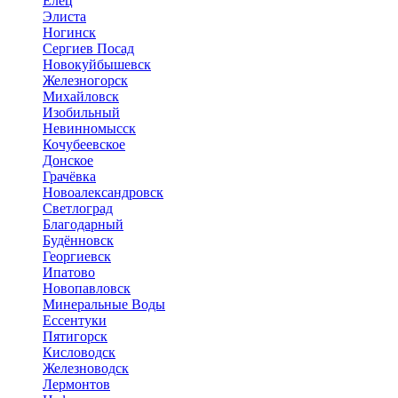
Елец
Элиста
Ногинск
Сергиев Посад
Новокуйбышевск
Железногорск
Михайловск
Изобильный
Невинномысск
Кочубеевское
Донское
Грачёвка
Новоалександровск
Светлоград
Благодарный
Будённовск
Георгиевск
Ипатово
Новопавловск
Минеральные Воды
Ессентуки
Пятигорск
Кисловодск
Железноводск
Лермонтов