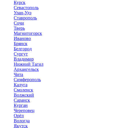
Курск
Севастополь
Улан-Удэ
Ставрополь
Сочи
Тверь
Магнитогорск
Иваново
Брянск
Белгород
Сургут
Владимир
Нижний Тагил
Архангельск
Чита
Симферополь
Калуга
Смоленск
Волжский
Саранск
Курган
Череповец
Орёл
Вологда
Якутск