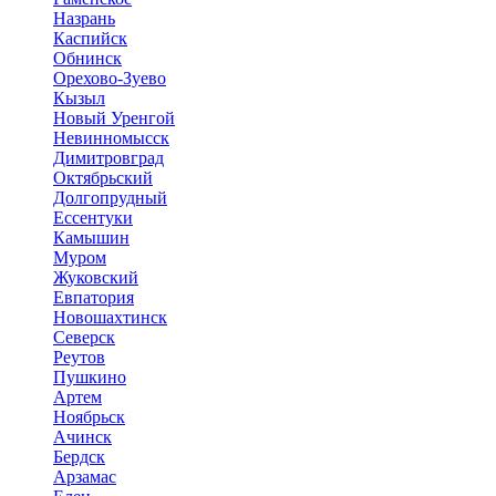
Назрань
Каспийск
Обнинск
Орехово-Зуево
Кызыл
Новый Уренгой
Невинномысск
Димитровград
Октябрьский
Долгопрудный
Ессентуки
Камышин
Муром
Жуковский
Евпатория
Новошахтинск
Северск
Реутов
Пушкино
Артем
Ноябрьск
Ачинск
Бердск
Арзамас