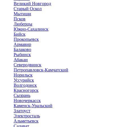
Великий Новгород
Старый Оскол
Мытищи
Псков
Люберцы
Южно-Сахалинск
Бийск
Прокопьевск
Армавир
Балаково
Рыбинск
Абакан
Северодвинск
Петропавловск-Камчатский
Норильск
Уссурийск
Волгодонск
Красногорск
Сызрань
Новочеркасск
Каменск-Уральский
Златоуст
Электросталь
Альметьевск
Салават