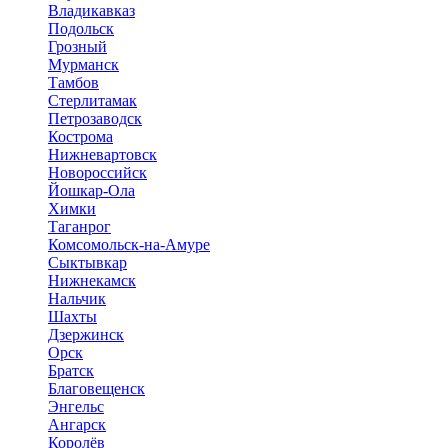
Владикавказ
Подольск
Грозный
Мурманск
Тамбов
Стерлитамак
Петрозаводск
Кострома
Нижневартовск
Новороссийск
Йошкар-Ола
Химки
Таганрог
Комсомольск-на-Амуре
Сыктывкар
Нижнекамск
Нальчик
Шахты
Дзержинск
Орск
Братск
Благовещенск
Энгельс
Ангарск
Королёв