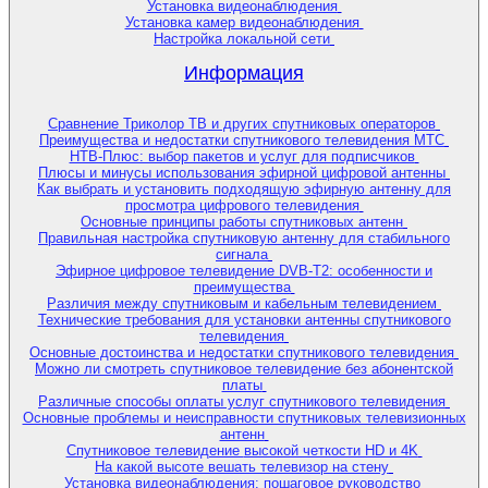
Установка видеонаблюдения
Установка камер видеонаблюдения
Настройка локальной сети
Информация
Сравнение Триколор ТВ и других спутниковых операторов
Преимущества и недостатки спутникового телевидения МТС
НТВ-Плюс: выбор пакетов и услуг для подписчиков
Плюсы и минусы использования эфирной цифровой антенны
Как выбрать и установить подходящую эфирную антенну для
просмотра цифрового телевидения
Основные принципы работы спутниковых антенн
Правильная настройка спутниковую антенну для стабильного
сигнала
Эфирное цифровое телевидение DVB-T2: особенности и
преимущества
Различия между спутниковым и кабельным телевидением
Технические требования для установки антенны спутникового
телевидения
Основные достоинства и недостатки спутникового телевидения
Можно ли смотреть спутниковое телевидение без абонентской
платы
Различные способы оплаты услуг спутникового телевидения
Основные проблемы и неисправности спутниковых телевизионных
антенн
Спутниковое телевидение высокой четкости HD и 4K
На какой высоте вешать телевизор на стену
Установка видеонаблюдения: пошаговое руководство