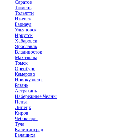
Саратов
Тюмень
Тольятти
Ижевск
Барнаул
Ульяновск
Иркутск
Хабаровск
Ярославль
Владивосток
Махачкала
Томск
Оренбург
Кемерово
Новокузнецк
Рязань
Астрахань
Набережные Челны
Пенза
Липецк
Киров
Чебоксары
Тула
Калининград
Балашиха