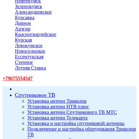
Нефтекумск
Зеленокумск
Александровское
Курсавка
Дивное
Арзгир
Красногвардейское
Курская
Левокумское
Новоселицкое
Ессентукская
Степное
Летняя Ставка
+79675554547
Спутниковое ТВ
Установка антенн Триколор
Установка антенн НТВ плюс
Установка антенн Спутникового ТВ МТС
Установка антенн Телекарта
Установка и настройка спутниковой антенны
Подключение и настройка оборудования Триколор
ТВ