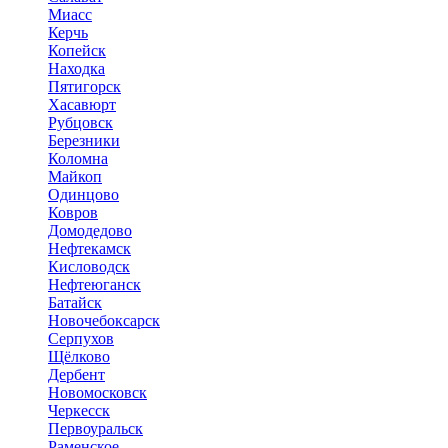
Миасс
Керчь
Копейск
Находка
Пятигорск
Хасавюрт
Рубцовск
Березники
Коломна
Майкоп
Одинцово
Ковров
Домодедово
Нефтекамск
Кисловодск
Нефтеюганск
Батайск
Новочебоксарск
Серпухов
Щёлково
Дербент
Новомосковск
Черкесск
Первоуральск
Раменское