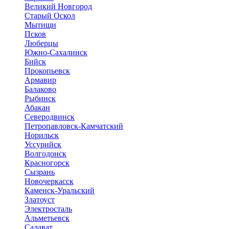
Великий Новгород
Старый Оскол
Мытищи
Псков
Люберцы
Южно-Сахалинск
Бийск
Прокопьевск
Армавир
Балаково
Рыбинск
Абакан
Северодвинск
Петропавловск-Камчатский
Норильск
Уссурийск
Волгодонск
Красногорск
Сызрань
Новочеркасск
Каменск-Уральский
Златоуст
Электросталь
Альметьевск
Салават