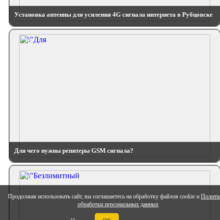
Установка антенны для усиления 4G сигнала интернета в Рубцовске
Для чего нужны репитеры GSM сигнала?
Продолжая использовать сайт, вы соглашаетесь на обработку файлов cookie и
Полити
обработки персональных данных