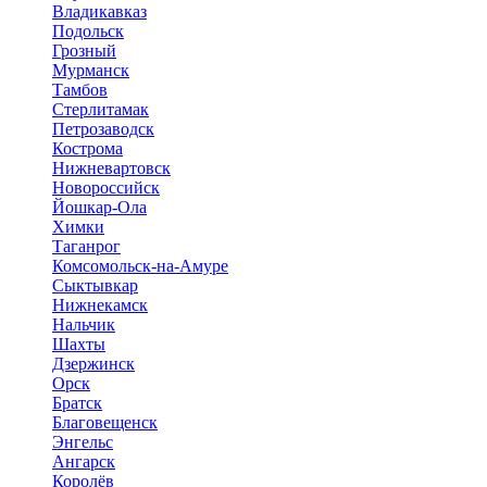
Владикавказ
Подольск
Грозный
Мурманск
Тамбов
Стерлитамак
Петрозаводск
Кострома
Нижневартовск
Новороссийск
Йошкар-Ола
Химки
Таганрог
Комсомольск-на-Амуре
Сыктывкар
Нижнекамск
Нальчик
Шахты
Дзержинск
Орск
Братск
Благовещенск
Энгельс
Ангарск
Королёв