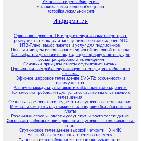
Установка видеонаблюдения
Установка камер видеонаблюдения
Настройка локальной сети
Информация
Сравнение Триколор ТВ и других спутниковых операторов
Преимущества и недостатки спутникового телевидения МТС
НТВ-Плюс: выбор пакетов и услуг для подписчиков
Плюсы и минусы использования эфирной цифровой антенны
Как выбрать и установить подходящую эфирную антенну для
просмотра цифрового телевидения
Основные принципы работы спутниковых антенн
Правильная настройка спутниковую антенну для стабильного
сигнала
Эфирное цифровое телевидение DVB-T2: особенности и
преимущества
Различия между спутниковым и кабельным телевидением
Технические требования для установки антенны спутникового
телевидения
Основные достоинства и недостатки спутникового телевидения
Можно ли смотреть спутниковое телевидение без абонентской
платы
Различные способы оплаты услуг спутникового телевидения
Основные проблемы и неисправности спутниковых телевизионных
антенн
Спутниковое телевидение высокой четкости HD и 4K
На какой высоте вешать телевизор на стену
Установка видеонаблюдения: пошаговое руководство