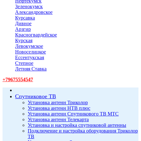
Нефтекумск
Зеленокумск
Александровское
Курсавка
Дивное
Арзгир
Красногвардейское
Курская
Левокумское
Новоселицкое
Ессентукская
Степное
Летняя Ставка
+79675554547
Спутниковое ТВ
Установка антенн Триколор
Установка антенн НТВ плюс
Установка антенн Спутникового ТВ МТС
Установка антенн Телекарта
Установка и настройка спутниковой антенны
Подключение и настройка оборудования Триколор
ТВ