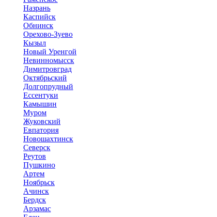
Назрань
Каспийск
Обнинск
Орехово-Зуево
Кызыл
Новый Уренгой
Невинномысск
Димитровград
Октябрьский
Долгопрудный
Ессентуки
Камышин
Муром
Жуковский
Евпатория
Новошахтинск
Северск
Реутов
Пушкино
Артем
Ноябрьск
Ачинск
Бердск
Арзамас