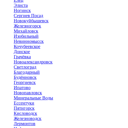
Елец
Элиста
Ногинск
Сергиев Посад
Новокуйбышевск
Железногорск
Михайловск
Изобильный
Невинномысск
Кочубеевское
Донское
Грачёвка
Новоалександровск
Светлоград
Благодарный
Будённовск
Георгиевск
Ипатово
Новопавловск
Минеральные Воды
Ессентуки
Пятигорск
Кисловодск
Железноводск
Лермонтов