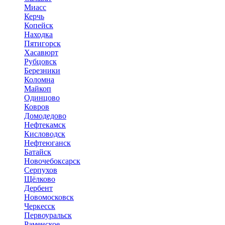
Миасс
Керчь
Копейск
Находка
Пятигорск
Хасавюрт
Рубцовск
Березники
Коломна
Майкоп
Одинцово
Ковров
Домодедово
Нефтекамск
Кисловодск
Нефтеюганск
Батайск
Новочебоксарск
Серпухов
Щёлково
Дербент
Новомосковск
Черкесск
Первоуральск
Раменское