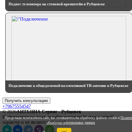
Подвес телевизора на стеновой кронштейн в Рубцовске
Подключение к общедомовой-коллективной ТВ-антенне в Рубцовске
Получить консультацию
+79675554547
© 2026
АНТЕННА Сервис - Рубцовск
Информация на данном сайте носит информационный
Продолжая использовать сайт, вы соглашаетесь на обработку файлов cookie и
Полити
характер и не является офертой.
обработки персональных данных