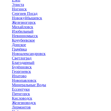
Елец
Элиста
Ногинск
Сергиев Посад
Новокуйбышевск
Железногорск
Михайловск
Изобильный
Невинномысск
Кочубеевское
Донское
Грачёвка
Новоалександровск
Светлоград
Благодарный
Будённовск
Георгиевск
Ипатово
Новопавловск
Минеральные Воды
Ессентуки
Пятигорск
Кисловодск
Железноводск
Лермонтов