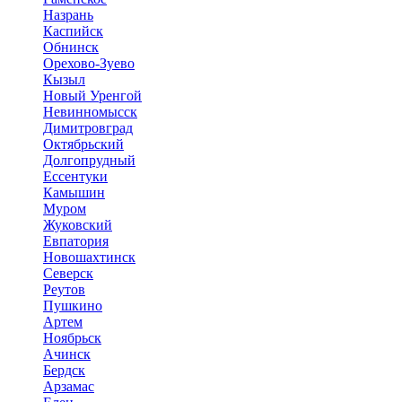
Назрань
Каспийск
Обнинск
Орехово-Зуево
Кызыл
Новый Уренгой
Невинномысск
Димитровград
Октябрьский
Долгопрудный
Ессентуки
Камышин
Муром
Жуковский
Евпатория
Новошахтинск
Северск
Реутов
Пушкино
Артем
Ноябрьск
Ачинск
Бердск
Арзамас