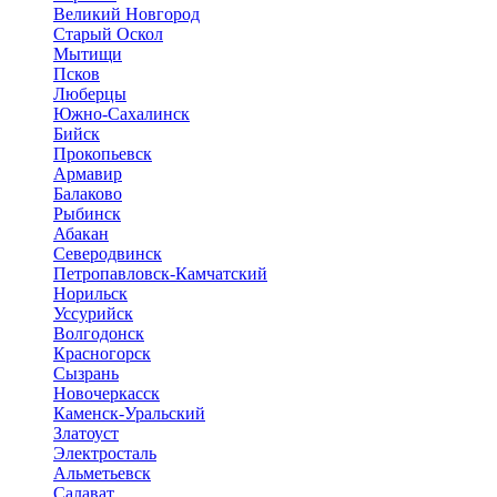
Великий Новгород
Старый Оскол
Мытищи
Псков
Люберцы
Южно-Сахалинск
Бийск
Прокопьевск
Армавир
Балаково
Рыбинск
Абакан
Северодвинск
Петропавловск-Камчатский
Норильск
Уссурийск
Волгодонск
Красногорск
Сызрань
Новочеркасск
Каменск-Уральский
Златоуст
Электросталь
Альметьевск
Салават