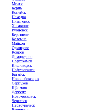
Миасс
Керчь
Копейск
Находка
Пятигорск
Хасавюрт
Рубцовск
Березники
Коломна
Майкоп
Одинцово
Ковров
Домодедово
Нефтекамск
Кисловодск
Нефтеюганск
Батайск
Новочебоксарск
Серпухов
Щёлково
Дербент
Новомосковск
Черкесск
Первоуральск
Раменское