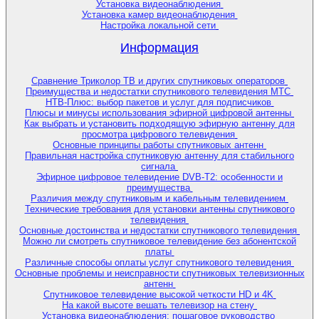
Установка видеонаблюдения
Установка камер видеонаблюдения
Настройка локальной сети
Информация
Сравнение Триколор ТВ и других спутниковых операторов
Преимущества и недостатки спутникового телевидения МТС
НТВ-Плюс: выбор пакетов и услуг для подписчиков
Плюсы и минусы использования эфирной цифровой антенны
Как выбрать и установить подходящую эфирную антенну для
просмотра цифрового телевидения
Основные принципы работы спутниковых антенн
Правильная настройка спутниковую антенну для стабильного
сигнала
Эфирное цифровое телевидение DVB-T2: особенности и
преимущества
Различия между спутниковым и кабельным телевидением
Технические требования для установки антенны спутникового
телевидения
Основные достоинства и недостатки спутникового телевидения
Можно ли смотреть спутниковое телевидение без абонентской
платы
Различные способы оплаты услуг спутникового телевидения
Основные проблемы и неисправности спутниковых телевизионных
антенн
Спутниковое телевидение высокой четкости HD и 4K
На какой высоте вешать телевизор на стену
Установка видеонаблюдения: пошаговое руководство