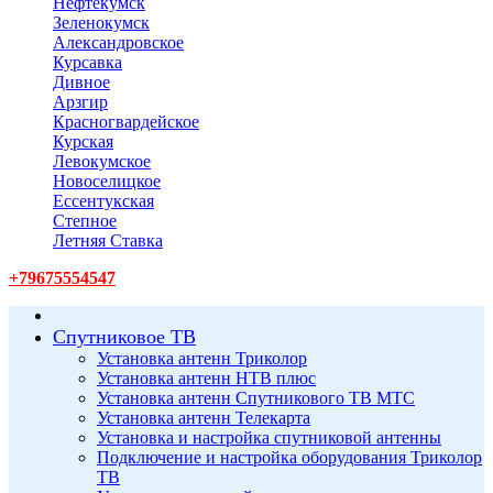
Нефтекумск
Зеленокумск
Александровское
Курсавка
Дивное
Арзгир
Красногвардейское
Курская
Левокумское
Новоселицкое
Ессентукская
Степное
Летняя Ставка
+79675554547
Спутниковое ТВ
Установка антенн Триколор
Установка антенн НТВ плюс
Установка антенн Спутникового ТВ МТС
Установка антенн Телекарта
Установка и настройка спутниковой антенны
Подключение и настройка оборудования Триколор
ТВ