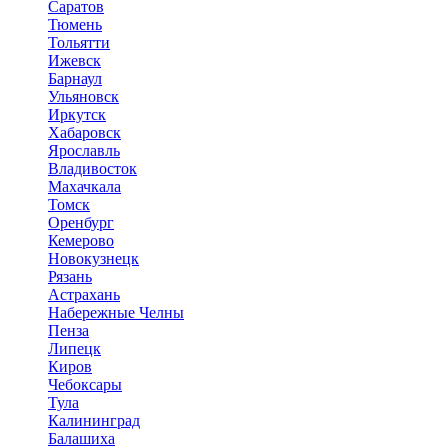
Саратов
Тюмень
Тольятти
Ижевск
Барнаул
Ульяновск
Иркутск
Хабаровск
Ярославль
Владивосток
Махачкала
Томск
Оренбург
Кемерово
Новокузнецк
Рязань
Астрахань
Набережные Челны
Пенза
Липецк
Киров
Чебоксары
Тула
Калининград
Балашиха