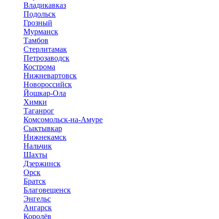
Владикавказ
Подольск
Грозный
Мурманск
Тамбов
Стерлитамак
Петрозаводск
Кострома
Нижневартовск
Новороссийск
Йошкар-Ола
Химки
Таганрог
Комсомольск-на-Амуре
Сыктывкар
Нижнекамск
Нальчик
Шахты
Дзержинск
Орск
Братск
Благовещенск
Энгельс
Ангарск
Королёв