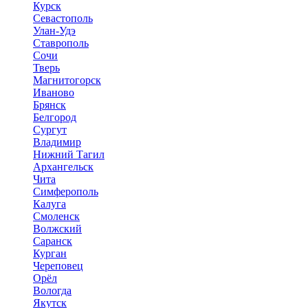
Курск
Севастополь
Улан-Удэ
Ставрополь
Сочи
Тверь
Магнитогорск
Иваново
Брянск
Белгород
Сургут
Владимир
Нижний Тагил
Архангельск
Чита
Симферополь
Калуга
Смоленск
Волжский
Саранск
Курган
Череповец
Орёл
Вологда
Якутск