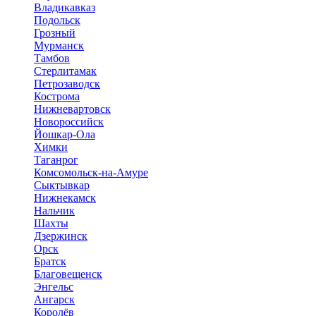
Владикавказ
Подольск
Грозный
Мурманск
Тамбов
Стерлитамак
Петрозаводск
Кострома
Нижневартовск
Новороссийск
Йошкар-Ола
Химки
Таганрог
Комсомольск-на-Амуре
Сыктывкар
Нижнекамск
Нальчик
Шахты
Дзержинск
Орск
Братск
Благовещенск
Энгельс
Ангарск
Королёв