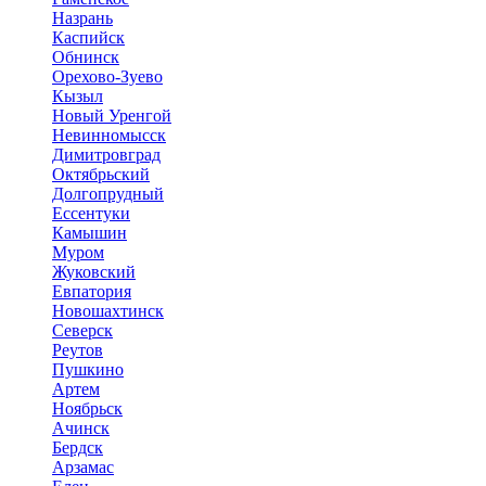
Назрань
Каспийск
Обнинск
Орехово-Зуево
Кызыл
Новый Уренгой
Невинномысск
Димитровград
Октябрьский
Долгопрудный
Ессентуки
Камышин
Муром
Жуковский
Евпатория
Новошахтинск
Северск
Реутов
Пушкино
Артем
Ноябрьск
Ачинск
Бердск
Арзамас