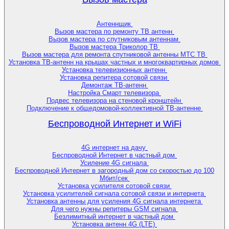
Антеннщик
Вызов мастера по ремонту ТВ антенн
Вызов мастера по спутниковым антеннам
Вызов мастера Триколор ТВ
Вызов мастера для ремонта спутниковой антенны МТС ТВ
Установка ТВ-антенн на крышах частных и многоквартирных домов
Установка телевизионных антенн
Установка репитера сотовой связи
Демонтаж ТВ-антенн
Настройка Смарт телевизора
Подвес телевизора на стеновой кронштейн
Подключение к общедомовой-коллективной ТВ-антенне
Беспроводной Интернет и WiFi
4G интернет на дачу
Беспроводной Интернет в частный дом
Усиление 4G сигнала
Беспроводной Интернет в загородный дом со скоростью до 100
Мбит/сек
Установка усилителя сотовой связи
Установка усилителей сигнала сотовой связи и интернета
Установка антенны для усиления 4G сигнала интернета
Для чего нужны репитеры GSM сигнала
Безлимитный интернет в частный дом
Установка антенн 4G (LTE)