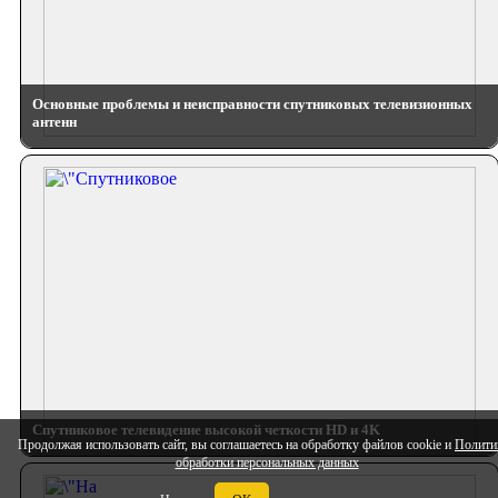
Основные проблемы и неисправности спутниковых телевизионных
антенн
Спутниковое телевидение высокой четкости HD и 4K
Продолжая использовать сайт, вы соглашаетесь на обработку файлов cookie и
Полити
обработки персональных данных