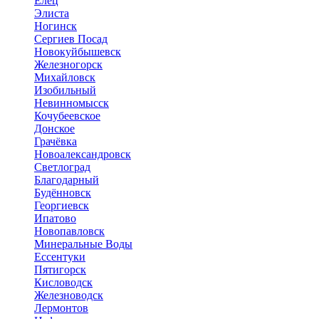
Елец
Элиста
Ногинск
Сергиев Посад
Новокуйбышевск
Железногорск
Михайловск
Изобильный
Невинномысск
Кочубеевское
Донское
Грачёвка
Новоалександровск
Светлоград
Благодарный
Будённовск
Георгиевск
Ипатово
Новопавловск
Минеральные Воды
Ессентуки
Пятигорск
Кисловодск
Железноводск
Лермонтов