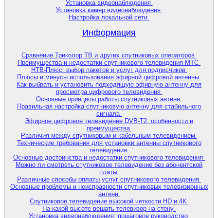
Установка видеонаблюдения
Установка камер видеонаблюдения
Настройка локальной сети
Информация
Сравнение Триколор ТВ и других спутниковых операторов
Преимущества и недостатки спутникового телевидения МТС
НТВ-Плюс: выбор пакетов и услуг для подписчиков
Плюсы и минусы использования эфирной цифровой антенны
Как выбрать и установить подходящую эфирную антенну для
просмотра цифрового телевидения
Основные принципы работы спутниковых антенн
Правильная настройка спутниковую антенну для стабильного
сигнала
Эфирное цифровое телевидение DVB-T2: особенности и
преимущества
Различия между спутниковым и кабельным телевидением
Технические требования для установки антенны спутникового
телевидения
Основные достоинства и недостатки спутникового телевидения
Можно ли смотреть спутниковое телевидение без абонентской
платы
Различные способы оплаты услуг спутникового телевидения
Основные проблемы и неисправности спутниковых телевизионных
антенн
Спутниковое телевидение высокой четкости HD и 4K
На какой высоте вешать телевизор на стену
Установка видеонаблюдения: пошаговое руководство