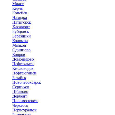
Миасс
Керчь
Копейск
Находка
Пятигорск
Хасавюрт
Рубцовск
Березники
Коломна
Майкоп
Одинцово
Ковров
Домодедово
Нефтекамск
Кисловодск
Нефтеюганск
Батайск
Новочебоксарск
Серпухов
Щёлково
Дербент
Новомосковск
Черкесск
Первоуральск
Раменское