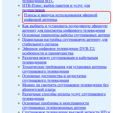
телевидения МТС
НТВ-Плюс: выбор пакетов и услуг для
подписчиков
Плюсы и минусы использования эфирной
цифровой антенны
Как выбрать и установить подходящую эфирную
антенну для просмотра цифрового телевидения
Основные принципы работы спутниковых антенн
Правильная настройка спутниковую антенну для
стабильного сигнала
Эфирное цифровое телевидение DVB-T2:
особенности и преимущества
Различия между спутниковым и кабельным
телевидением
Технические требования для установки антенны
спутникового телевидения
Основные достоинства и недостатки
спутникового телевидения
Можно ли смотреть спутниковое телевидение без
абонентской платы
Различные способы оплаты услуг спутникового
телевидения
Основные проблемы и неисправности
спутниковых телевизионных антенн
Спутниковое телевидение высокой четкости HD и