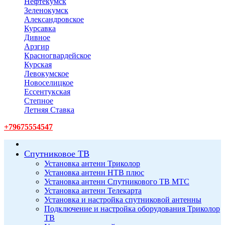
Нефтекумск
Зеленокумск
Александровское
Курсавка
Дивное
Арзгир
Красногвардейское
Курская
Левокумское
Новоселицкое
Ессентукская
Степное
Летняя Ставка
+79675554547
Спутниковое ТВ
Установка антенн Триколор
Установка антенн НТВ плюс
Установка антенн Спутникового ТВ МТС
Установка антенн Телекарта
Установка и настройка спутниковой антенны
Подключение и настройка оборудования Триколор
ТВ