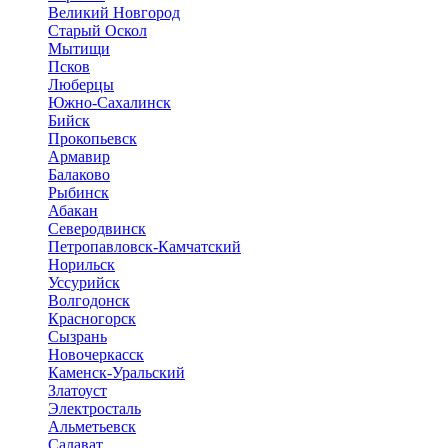
Великий Новгород
Старый Оскол
Мытищи
Псков
Люберцы
Южно-Сахалинск
Бийск
Прокопьевск
Армавир
Балаково
Рыбинск
Абакан
Северодвинск
Петропавловск-Камчатский
Норильск
Уссурийск
Волгодонск
Красногорск
Сызрань
Новочеркасск
Каменск-Уральский
Златоуст
Электросталь
Альметьевск
Салават