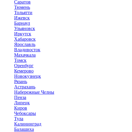
Саратов
Тюмень
Тольятти
Ижевск
Барнаул
Ульяновск
Иркутск
Хабаровск
Ярославль
Владивосток
Махачкала
Томск
Оренбург
Кемерово
Новокузнецк
Рязань
Астрахань
Набережные Челны
Пенза
Липецк
Киров
Чебоксары
Тула
Калининград
Балашиха