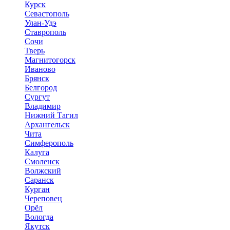
Курск
Севастополь
Улан-Удэ
Ставрополь
Сочи
Тверь
Магнитогорск
Иваново
Брянск
Белгород
Сургут
Владимир
Нижний Тагил
Архангельск
Чита
Симферополь
Калуга
Смоленск
Волжский
Саранск
Курган
Череповец
Орёл
Вологда
Якутск