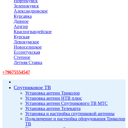
Нефтекумск
Зеленокумск
Александровское
Курсавка
Дивное
Арзгир
Красногвардейское
Курская
Левокумское
Новоселицкое
Ессентукская
Степное
Летняя Ставка
+79675554547
Спутниковое ТВ
Установка антенн Триколор
Установка антенн НТВ плюс
Установка антенн Спутникового ТВ МТС
Установка антенн Телекарта
Установка и настройка спутниковой антенны
Подключение и настройка оборудования Триколор
ТВ