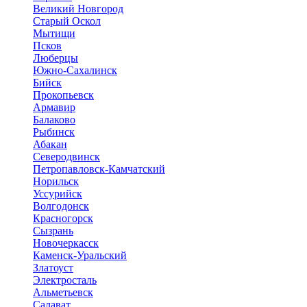
Великий Новгород
Старый Оскол
Мытищи
Псков
Люберцы
Южно-Сахалинск
Бийск
Прокопьевск
Армавир
Балаково
Рыбинск
Абакан
Северодвинск
Петропавловск-Камчатский
Норильск
Уссурийск
Волгодонск
Красногорск
Сызрань
Новочеркасск
Каменск-Уральский
Златоуст
Электросталь
Альметьевск
Салават