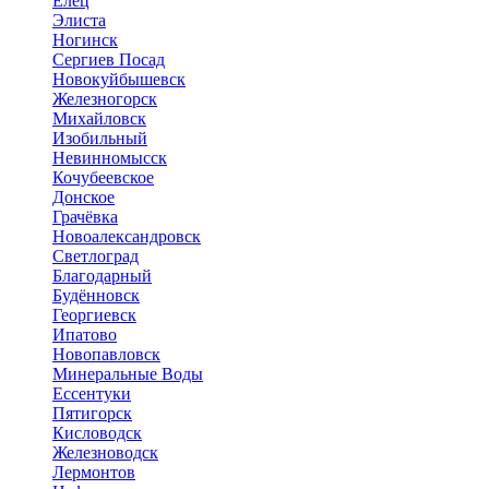
Елец
Элиста
Ногинск
Сергиев Посад
Новокуйбышевск
Железногорск
Михайловск
Изобильный
Невинномысск
Кочубеевское
Донское
Грачёвка
Новоалександровск
Светлоград
Благодарный
Будённовск
Георгиевск
Ипатово
Новопавловск
Минеральные Воды
Ессентуки
Пятигорск
Кисловодск
Железноводск
Лермонтов