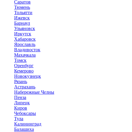
Саратов
Тюмень
Тольятти
Ижевск
Барнаул
Ульяновск
Иркутск
Хабаровск
Ярославль
Владивосток
Махачкала
Томск
Оренбург
Кемерово
Новокузнецк
Рязань
Астрахань
Набережные Челны
Пенза
Липецк
Киров
Чебоксары
Тула
Калининград
Балашиха