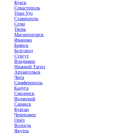
Курск
Севастополь
Улан-Удэ
Ставрополь
Сочи
Тверь
Магнитогорск
Иваново
Брянск
Белгород
Сургут
Владимир
Нижний Тагил
Архангельск
Чита
Симферополь
Калуга
Смоленск
Волжский
Саранск
Курган
Череповец
Орёл
Вологда
Якутск