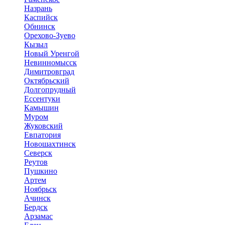
Назрань
Каспийск
Обнинск
Орехово-Зуево
Кызыл
Новый Уренгой
Невинномысск
Димитровград
Октябрьский
Долгопрудный
Ессентуки
Камышин
Муром
Жуковский
Евпатория
Новошахтинск
Северск
Реутов
Пушкино
Артем
Ноябрьск
Ачинск
Бердск
Арзамас