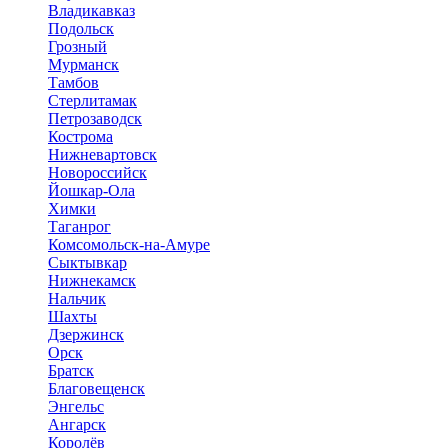
Владикавказ
Подольск
Грозный
Мурманск
Тамбов
Стерлитамак
Петрозаводск
Кострома
Нижневартовск
Новороссийск
Йошкар-Ола
Химки
Таганрог
Комсомольск-на-Амуре
Сыктывкар
Нижнекамск
Нальчик
Шахты
Дзержинск
Орск
Братск
Благовещенск
Энгельс
Ангарск
Королёв