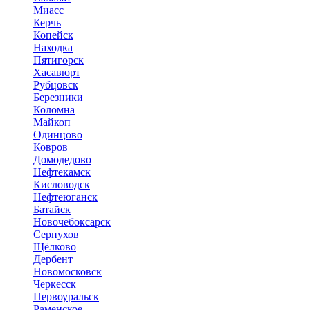
Миасс
Керчь
Копейск
Находка
Пятигорск
Хасавюрт
Рубцовск
Березники
Коломна
Майкоп
Одинцово
Ковров
Домодедово
Нефтекамск
Кисловодск
Нефтеюганск
Батайск
Новочебоксарск
Серпухов
Щёлково
Дербент
Новомосковск
Черкесск
Первоуральск
Раменское