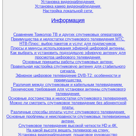
Установка видеонаблюдения
Установка камер видеонаблюдения
Настройка локальной сети
Информация
Сравнение Триколор ТВ и других спутниковых операторов
Преимущества и недостатки спутникового телевидения МТС
НТВ-Плюс: выбор пакетов и услуг для подписчиков
Плюсы и минусы использования эфирной цифровой антенны
Как выбрать и установить подходящую эфирную антенну для
просмотра цифрового телевидения
Основные принципы работы спутниковых антенн
Правильная настройка спутниковую антенну для стабильного
сигнала
Эфирное цифровое телевидение DVB-T2: особенности и
преимущества
Различия между спутниковым и кабельным телевидением
Технические требования для установки антенны спутникового
телевидения
Основные достоинства и недостатки спутникового телевидения
Можно ли смотреть спутниковое телевидение без абонентской
платы
Различные способы оплаты услуг спутникового телевидения
Основные проблемы и неисправности спутниковых телевизионных
антенн
Спутниковое телевидение высокой четкости HD и 4K
На какой высоте вешать телевизор на стену
Установка видеонаблюдения: пошаговое руководство