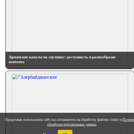
Армянские каналы на спутнике: доступность и разнообразие
контента
Продолжая использовать сайт, вы соглашаетесь на обработку файлов cookie и
Полити
обработки персональных данных