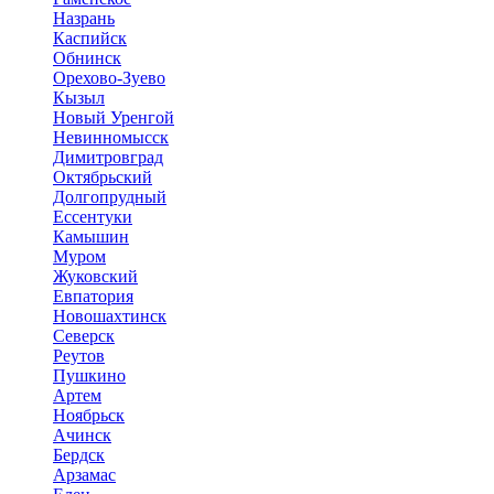
Назрань
Каспийск
Обнинск
Орехово-Зуево
Кызыл
Новый Уренгой
Невинномысск
Димитровград
Октябрьский
Долгопрудный
Ессентуки
Камышин
Муром
Жуковский
Евпатория
Новошахтинск
Северск
Реутов
Пушкино
Артем
Ноябрьск
Ачинск
Бердск
Арзамас