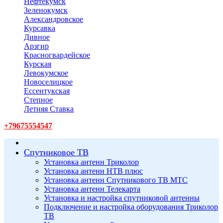
Нефтекумск
Зеленокумск
Александровское
Курсавка
Дивное
Арзгир
Красногвардейское
Курская
Левокумское
Новоселицкое
Ессентукская
Степное
Летняя Ставка
+79675554547
Спутниковое ТВ
Установка антенн Триколор
Установка антенн НТВ плюс
Установка антенн Спутникового ТВ МТС
Установка антенн Телекарта
Установка и настройка спутниковой антенны
Подключение и настройка оборудования Триколор
ТВ