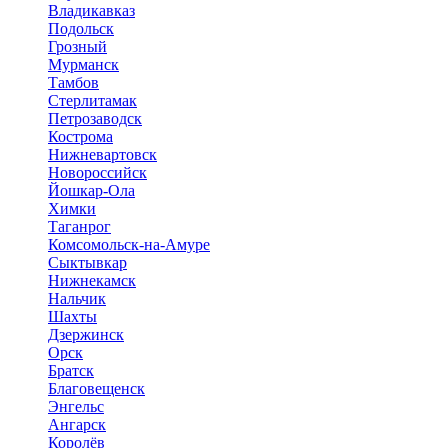
Владикавказ
Подольск
Грозный
Мурманск
Тамбов
Стерлитамак
Петрозаводск
Кострома
Нижневартовск
Новороссийск
Йошкар-Ола
Химки
Таганрог
Комсомольск-на-Амуре
Сыктывкар
Нижнекамск
Нальчик
Шахты
Дзержинск
Орск
Братск
Благовещенск
Энгельс
Ангарск
Королёв