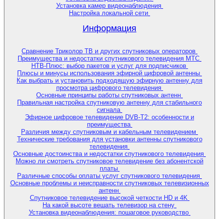
Установка камер видеонаблюдения
Настройка локальной сети
Информация
Сравнение Триколор ТВ и других спутниковых операторов
Преимущества и недостатки спутникового телевидения МТС
НТВ-Плюс: выбор пакетов и услуг для подписчиков
Плюсы и минусы использования эфирной цифровой антенны
Как выбрать и установить подходящую эфирную антенну для
просмотра цифрового телевидения
Основные принципы работы спутниковых антенн
Правильная настройка спутниковую антенну для стабильного
сигнала
Эфирное цифровое телевидение DVB-T2: особенности и
преимущества
Различия между спутниковым и кабельным телевидением
Технические требования для установки антенны спутникового
телевидения
Основные достоинства и недостатки спутникового телевидения
Можно ли смотреть спутниковое телевидение без абонентской
платы
Различные способы оплаты услуг спутникового телевидения
Основные проблемы и неисправности спутниковых телевизионных
антенн
Спутниковое телевидение высокой четкости HD и 4K
На какой высоте вешать телевизор на стену
Установка видеонаблюдения: пошаговое руководство