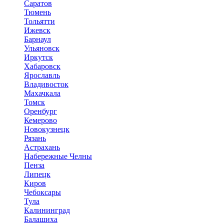
Саратов
Тюмень
Тольятти
Ижевск
Барнаул
Ульяновск
Иркутск
Хабаровск
Ярославль
Владивосток
Махачкала
Томск
Оренбург
Кемерово
Новокузнецк
Рязань
Астрахань
Набережные Челны
Пенза
Липецк
Киров
Чебоксары
Тула
Калининград
Балашиха