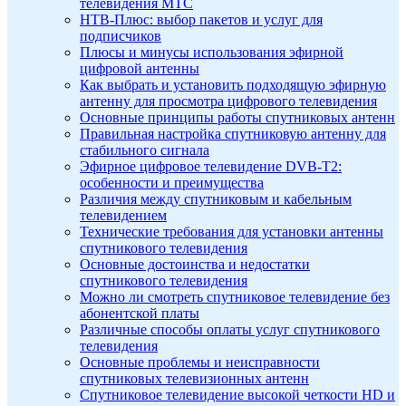
телевидения МТС
НТВ-Плюс: выбор пакетов и услуг для
подписчиков
Плюсы и минусы использования эфирной
цифровой антенны
Как выбрать и установить подходящую эфирную
антенну для просмотра цифрового телевидения
Основные принципы работы спутниковых антенн
Правильная настройка спутниковую антенну для
стабильного сигнала
Эфирное цифровое телевидение DVB-T2:
особенности и преимущества
Различия между спутниковым и кабельным
телевидением
Технические требования для установки антенны
спутникового телевидения
Основные достоинства и недостатки
спутникового телевидения
Можно ли смотреть спутниковое телевидение без
абонентской платы
Различные способы оплаты услуг спутникового
телевидения
Основные проблемы и неисправности
спутниковых телевизионных антенн
Спутниковое телевидение высокой четкости HD и