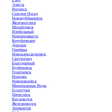
Елец
Элиста
Ногинск
Сергиев Посад
Новокуйбышевск
Железногорск
Михайловск
Изобильный
Невинномысск
Кочубеевское
Донское
Грачёвка
Новоалександровск
Светлоград
Благодарный
Будённовск
Георгиевск
Ипатово
Новопавловск
Минеральные Воды
Ессентуки
Пятигорск
Кисловодск
Железноводск
Лермонтов