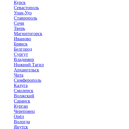
Курск
Севастополь
Улан-Удэ
Ставрополь
Сочи
Тверь
Магнитогорск
Иваново
Брянск
Белгород
Сургут
Владимир
Нижний Тагил
Архангельск
Чита
Симферополь
Калуга
Смоленск
Волжский
Саранск
Курган
Череповец
Орёл
Вологда
Якутск