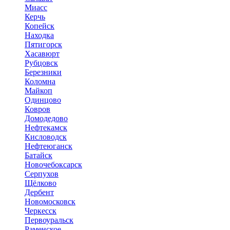
Миасс
Керчь
Копейск
Находка
Пятигорск
Хасавюрт
Рубцовск
Березники
Коломна
Майкоп
Одинцово
Ковров
Домодедово
Нефтекамск
Кисловодск
Нефтеюганск
Батайск
Новочебоксарск
Серпухов
Щёлково
Дербент
Новомосковск
Черкесск
Первоуральск
Раменское