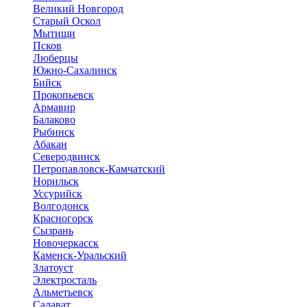
Великий Новгород
Старый Оскол
Мытищи
Псков
Люберцы
Южно-Сахалинск
Бийск
Прокопьевск
Армавир
Балаково
Рыбинск
Абакан
Северодвинск
Петропавловск-Камчатский
Норильск
Уссурийск
Волгодонск
Красногорск
Сызрань
Новочеркасск
Каменск-Уральский
Златоуст
Электросталь
Альметьевск
Салават