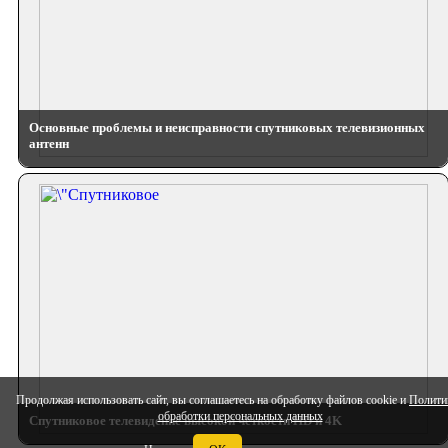
Основные проблемы и неисправности спутниковых телевизионных
антенн
Продолжая использовать сайт, вы соглашаетесь на обработку файлов cookie и
Полити
обработки персональных данных
Спутниковое телевидение высокой четкости HD и 4K