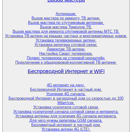
Антеннщик
Вызов мастера по ремонту ТВ антенн
Вызов мастера по спутниковым антеннам
Вызов мастера Триколор ТВ
Вызов мастера для ремонта спутниковой антенны МТС ТВ
Установка ТВ-антенн на крышах частных и многоквартирных домов
Установка телевизионных антенн
Установка репитера сотовой связи
Демонтаж ТВ-антенн
Настройка Смарт телевизора
Подвес телевизора на стеновой кронштейн
Подключение к общедомовой-коллективной ТВ-антенне
Беспроводной Интернет и WiFi
4G интернет на дачу
Беспроводной Интернет в частный дом
Усиление 4G сигнала
Беспроводной Интернет в загородный дом со скоростью до 100
Мбит/сек
Установка усилителя сотовой связи
Установка усилителей сигнала сотовой связи и интернета
Установка антенны для усиления 4G сигнала интернета
Для чего нужны репитеры GSM сигнала
Безлимитный интернет в частный дом
Установка антенн 4G (LTE)