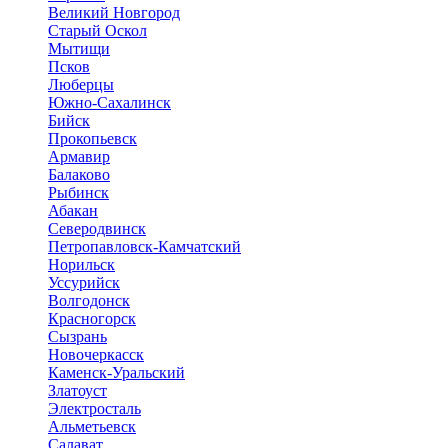
Великий Новгород
Старый Оскол
Мытищи
Псков
Люберцы
Южно-Сахалинск
Бийск
Прокопьевск
Армавир
Балаково
Рыбинск
Абакан
Северодвинск
Петропавловск-Камчатский
Норильск
Уссурийск
Волгодонск
Красногорск
Сызрань
Новочеркасск
Каменск-Уральский
Златоуст
Электросталь
Альметьевск
Салават