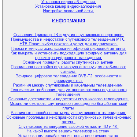
Установка видеонаблюдения
Установка камер видеонаблюдения
Настройка локальной сети
Информация
Сравнение Триколор ТВ и других спутниковых операторов
Преимущества и недостатки спутникового телевидения МТС
НТВ-Плюс: выбор пакетов и услуг для подписчиков
Плюсы и минусы использования эфирной цифровой антенны
Как выбрать и установить подходящую эфирную антенну для
просмотра цифрового телевидения
Основные принципы работы спутниковых антенн
Правильная настройка спутниковую антенну для стабильного
сигнала
Эфирное цифровое телевидение DVB-T2: особенности и
преимущества
Различия между спутниковым и кабельным телевидением
Технические требования для установки антенны спутникового
телевидения
Основные достоинства и недостатки спутникового телевидения
Можно ли смотреть спутниковое телевидение без абонентской
платы
Различные способы оплаты услуг спутникового телевидения
Основные проблемы и неисправности спутниковых телевизионных
антенн
Спутниковое телевидение высокой четкости HD и 4K
На какой высоте вешать телевизор на стену
Установка видеонаблюдения: пошаговое руководство