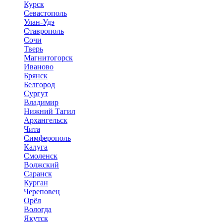
Курск
Севастополь
Улан-Удэ
Ставрополь
Сочи
Тверь
Магнитогорск
Иваново
Брянск
Белгород
Сургут
Владимир
Нижний Тагил
Архангельск
Чита
Симферополь
Калуга
Смоленск
Волжский
Саранск
Курган
Череповец
Орёл
Вологда
Якутск