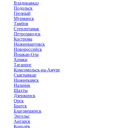
Владикавказ
Подольск
Грозный
Мурманск
Тамбов
Стерлитамак
Петрозаводск
Кострома
Нижневартовск
Новороссийск
Йошкар-Ола
Химки
Таганрог
Комсомольск-на-Амуре
Сыктывкар
Нижнекамск
Нальчик
Шахты
Дзержинск
Орск
Братск
Благовещенск
Энгельс
Ангарск
Королёв