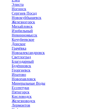
Елец
Элиста
Ногинск
Сергиев Посад
Новокуйбышевск
Железногорск
Михайловск
Изобильный
Невинномысск
Кочубеевское
Донское
Грачёвка
Новоалександровск
Светлоград
Благодарный
Будённовск
Георгиевск
Ипатово
Новопавловск
Минеральные Воды
Ессентуки
Пятигорск
Кисловодск
Железноводск
Лермонтов