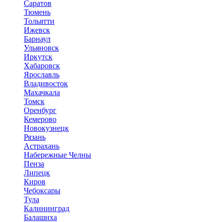
Саратов
Тюмень
Тольятти
Ижевск
Барнаул
Ульяновск
Иркутск
Хабаровск
Ярославль
Владивосток
Махачкала
Томск
Оренбург
Кемерово
Новокузнецк
Рязань
Астрахань
Набережные Челны
Пенза
Липецк
Киров
Чебоксары
Тула
Калининград
Балашиха