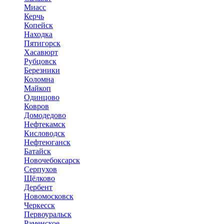
Миасс
Керчь
Копейск
Находка
Пятигорск
Хасавюрт
Рубцовск
Березники
Коломна
Майкоп
Одинцово
Ковров
Домодедово
Нефтекамск
Кисловодск
Нефтеюганск
Батайск
Новочебоксарск
Серпухов
Щёлково
Дербент
Новомосковск
Черкесск
Первоуральск
Раменское