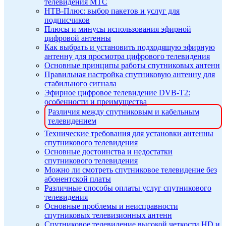
телевидения МТС
НТВ-Плюс: выбор пакетов и услуг для
подписчиков
Плюсы и минусы использования эфирной
цифровой антенны
Как выбрать и установить подходящую эфирную
антенну для просмотра цифрового телевидения
Основные принципы работы спутниковых антенн
Правильная настройка спутниковую антенну для
стабильного сигнала
Эфирное цифровое телевидение DVB-T2:
особенности и преимущества
Различия между спутниковым и кабельным
телевидением
Технические требования для установки антенны
спутникового телевидения
Основные достоинства и недостатки
спутникового телевидения
Можно ли смотреть спутниковое телевидение без
абонентской платы
Различные способы оплаты услуг спутникового
телевидения
Основные проблемы и неисправности
спутниковых телевизионных антенн
Спутниковое телевидение высокой четкости HD и