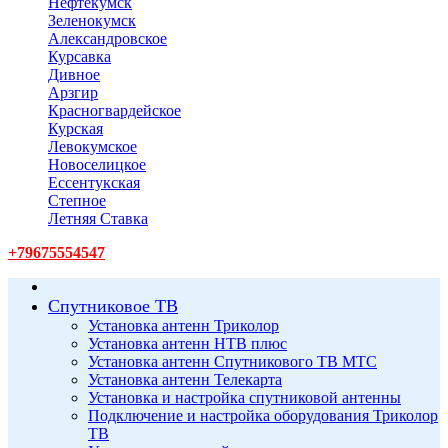
Нефтекумск
Зеленокумск
Александровское
Курсавка
Дивное
Арзгир
Красногвардейское
Курская
Левокумское
Новоселицкое
Ессентукская
Степное
Летняя Ставка
+79675554547
Спутниковое ТВ
Установка антенн Триколор
Установка антенн НТВ плюс
Установка антенн Спутникового ТВ МТС
Установка антенн Телекарта
Установка и настройка спутниковой антенны
Подключение и настройка оборудования Триколор
ТВ