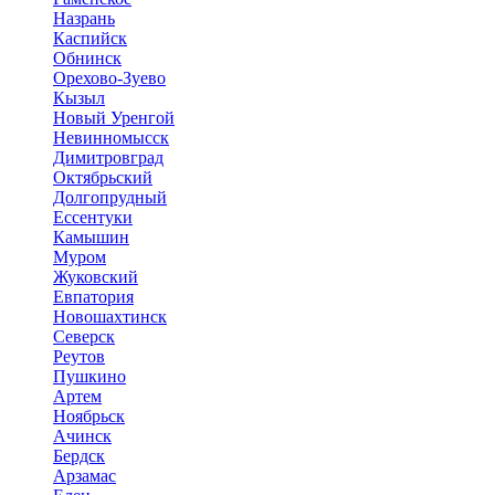
Назрань
Каспийск
Обнинск
Орехово-Зуево
Кызыл
Новый Уренгой
Невинномысск
Димитровград
Октябрьский
Долгопрудный
Ессентуки
Камышин
Муром
Жуковский
Евпатория
Новошахтинск
Северск
Реутов
Пушкино
Артем
Ноябрьск
Ачинск
Бердск
Арзамас