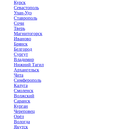
Курск
Севастополь
Улан-Удэ
Ставрополь
Сочи
Тверь
Магнитогорск
Иваново
Брянск
Белгород
Сургут
Владимир
Нижний Тагил
Архангельск
Чита
Симферополь
Калуга
Смоленск
Волжский
Саранск
Курган
Череповец
Орёл
Вологда
Якутск