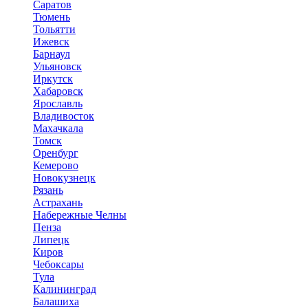
Саратов
Тюмень
Тольятти
Ижевск
Барнаул
Ульяновск
Иркутск
Хабаровск
Ярославль
Владивосток
Махачкала
Томск
Оренбург
Кемерово
Новокузнецк
Рязань
Астрахань
Набережные Челны
Пенза
Липецк
Киров
Чебоксары
Тула
Калининград
Балашиха