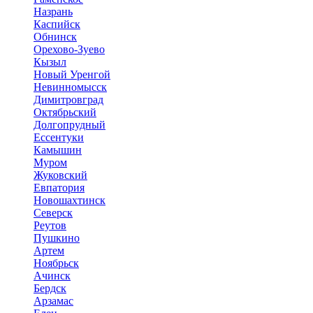
Назрань
Каспийск
Обнинск
Орехово-Зуево
Кызыл
Новый Уренгой
Невинномысск
Димитровград
Октябрьский
Долгопрудный
Ессентуки
Камышин
Муром
Жуковский
Евпатория
Новошахтинск
Северск
Реутов
Пушкино
Артем
Ноябрьск
Ачинск
Бердск
Арзамас