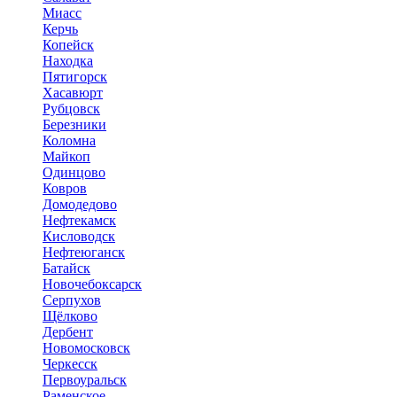
Миасс
Керчь
Копейск
Находка
Пятигорск
Хасавюрт
Рубцовск
Березники
Коломна
Майкоп
Одинцово
Ковров
Домодедово
Нефтекамск
Кисловодск
Нефтеюганск
Батайск
Новочебоксарск
Серпухов
Щёлково
Дербент
Новомосковск
Черкесск
Первоуральск
Раменское