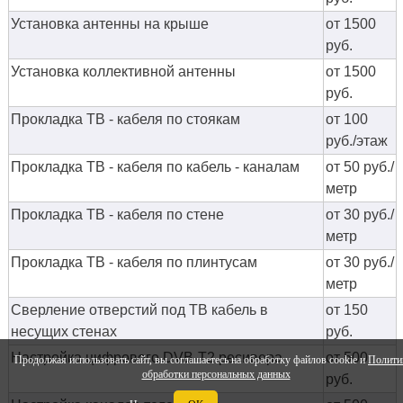
Установка антенны на крыше
от 1500
руб.
Установка коллективной антенны
от 1500
руб.
Прокладка ТВ - кабеля по стоякам
от 100
руб./этаж
Прокладка ТВ - кабеля по кабель - каналам
от 50 руб./
метр
Прокладка ТВ - кабеля по стене
от 30 руб./
метр
Прокладка ТВ - кабеля по плинтусам
от 30 руб./
метр
Сверление отверстий под ТВ кабель в
от 150
несущих стенах
руб.
Настройка цифрового DVB-T2 ресивера
от 500
Продолжая использовать сайт, вы соглашаетесь на обработку файлов cookie и
Полити
обработки персональных данных
руб.