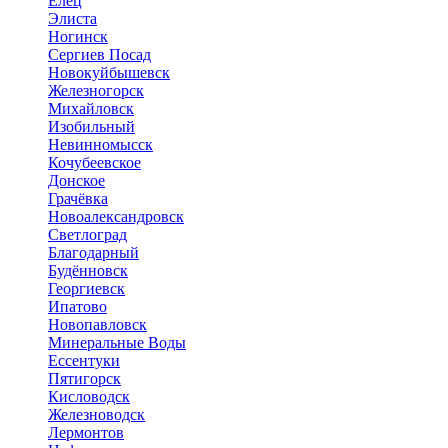
Елец
Элиста
Ногинск
Сергиев Посад
Новокуйбышевск
Железногорск
Михайловск
Изобильный
Невинномысск
Кочубеевское
Донское
Грачёвка
Новоалександровск
Светлоград
Благодарный
Будённовск
Георгиевск
Ипатово
Новопавловск
Минеральные Воды
Ессентуки
Пятигорск
Кисловодск
Железноводск
Лермонтов