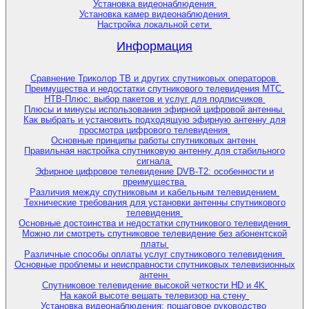
Установка видеонаблюдения
Установка камер видеонаблюдения
Настройка локальной сети
Информация
Сравнение Триколор ТВ и других спутниковых операторов
Преимущества и недостатки спутникового телевидения МТС
НТВ-Плюс: выбор пакетов и услуг для подписчиков
Плюсы и минусы использования эфирной цифровой антенны
Как выбрать и установить подходящую эфирную антенну для
просмотра цифрового телевидения
Основные принципы работы спутниковых антенн
Правильная настройка спутниковую антенну для стабильного
сигнала
Эфирное цифровое телевидение DVB-T2: особенности и
преимущества
Различия между спутниковым и кабельным телевидением
Технические требования для установки антенны спутникового
телевидения
Основные достоинства и недостатки спутникового телевидения
Можно ли смотреть спутниковое телевидение без абонентской
платы
Различные способы оплаты услуг спутникового телевидения
Основные проблемы и неисправности спутниковых телевизионных
антенн
Спутниковое телевидение высокой четкости HD и 4K
На какой высоте вешать телевизор на стену
Установка видеонаблюдения: пошаговое руководство