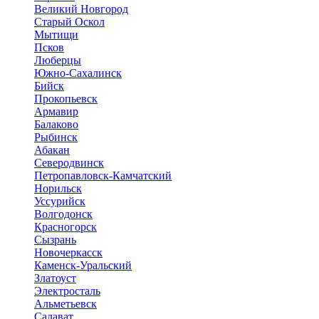
Великий Новгород
Старый Оскол
Мытищи
Псков
Люберцы
Южно-Сахалинск
Бийск
Прокопьевск
Армавир
Балаково
Рыбинск
Абакан
Северодвинск
Петропавловск-Камчатский
Норильск
Уссурийск
Волгодонск
Красногорск
Сызрань
Новочеркасск
Каменск-Уральский
Златоуст
Электросталь
Альметьевск
Салават