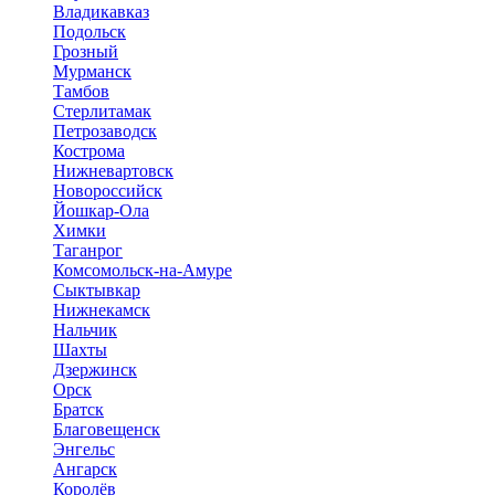
Владикавказ
Подольск
Грозный
Мурманск
Тамбов
Стерлитамак
Петрозаводск
Кострома
Нижневартовск
Новороссийск
Йошкар-Ола
Химки
Таганрог
Комсомольск-на-Амуре
Сыктывкар
Нижнекамск
Нальчик
Шахты
Дзержинск
Орск
Братск
Благовещенск
Энгельс
Ангарск
Королёв