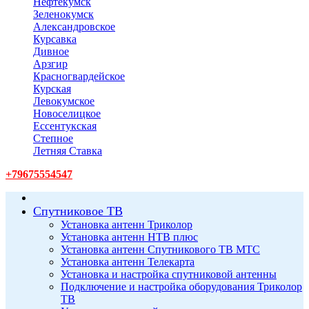
Нефтекумск
Зеленокумск
Александровское
Курсавка
Дивное
Арзгир
Красногвардейское
Курская
Левокумское
Новоселицкое
Ессентукская
Степное
Летняя Ставка
+79675554547
Спутниковое ТВ
Установка антенн Триколор
Установка антенн НТВ плюс
Установка антенн Спутникового ТВ МТС
Установка антенн Телекарта
Установка и настройка спутниковой антенны
Подключение и настройка оборудования Триколор
ТВ