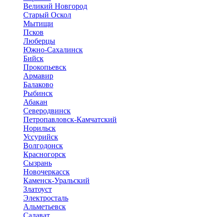
Великий Новгород
Старый Оскол
Мытищи
Псков
Люберцы
Южно-Сахалинск
Бийск
Прокопьевск
Армавир
Балаково
Рыбинск
Абакан
Северодвинск
Петропавловск-Камчатский
Норильск
Уссурийск
Волгодонск
Красногорск
Сызрань
Новочеркасск
Каменск-Уральский
Златоуст
Электросталь
Альметьевск
Салават