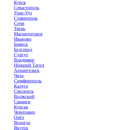
Курск
Севастополь
Улан-Удэ
Ставрополь
Сочи
Тверь
Магнитогорск
Иваново
Брянск
Белгород
Сургут
Владимир
Нижний Тагил
Архангельск
Чита
Симферополь
Калуга
Смоленск
Волжский
Саранск
Курган
Череповец
Орёл
Вологда
Якутск