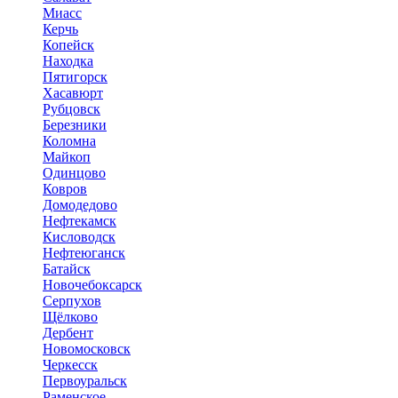
Миасс
Керчь
Копейск
Находка
Пятигорск
Хасавюрт
Рубцовск
Березники
Коломна
Майкоп
Одинцово
Ковров
Домодедово
Нефтекамск
Кисловодск
Нефтеюганск
Батайск
Новочебоксарск
Серпухов
Щёлково
Дербент
Новомосковск
Черкесск
Первоуральск
Раменское