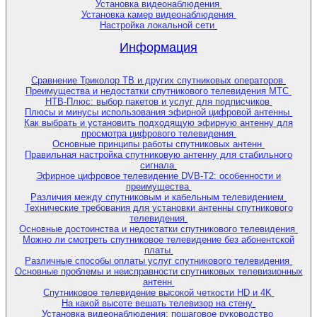
Установка видеонаблюдения
Установка камер видеонаблюдения
Настройка локальной сети
Информация
Сравнение Триколор ТВ и других спутниковых операторов
Преимущества и недостатки спутникового телевидения МТС
НТВ-Плюс: выбор пакетов и услуг для подписчиков
Плюсы и минусы использования эфирной цифровой антенны
Как выбрать и установить подходящую эфирную антенну для
просмотра цифрового телевидения
Основные принципы работы спутниковых антенн
Правильная настройка спутниковую антенну для стабильного
сигнала
Эфирное цифровое телевидение DVB-T2: особенности и
преимущества
Различия между спутниковым и кабельным телевидением
Технические требования для установки антенны спутникового
телевидения
Основные достоинства и недостатки спутникового телевидения
Можно ли смотреть спутниковое телевидение без абонентской
платы
Различные способы оплаты услуг спутникового телевидения
Основные проблемы и неисправности спутниковых телевизионных
антенн
Спутниковое телевидение высокой четкости HD и 4K
На какой высоте вешать телевизор на стену
Установка видеонаблюдения: пошаговое руководство