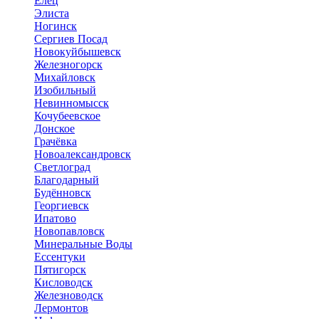
Елец
Элиста
Ногинск
Сергиев Посад
Новокуйбышевск
Железногорск
Михайловск
Изобильный
Невинномысск
Кочубеевское
Донское
Грачёвка
Новоалександровск
Светлоград
Благодарный
Будённовск
Георгиевск
Ипатово
Новопавловск
Минеральные Воды
Ессентуки
Пятигорск
Кисловодск
Железноводск
Лермонтов