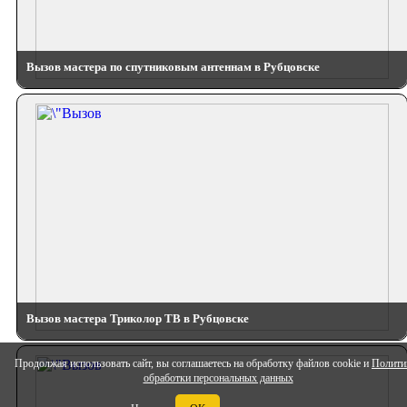
Вызов мастера по спутниковым антеннам в Рубцовске
Вызов мастера Триколор ТВ в Рубцовске
Продолжая использовать сайт, вы соглашаетесь на обработку файлов cookie и
Полити
обработки персональных данных