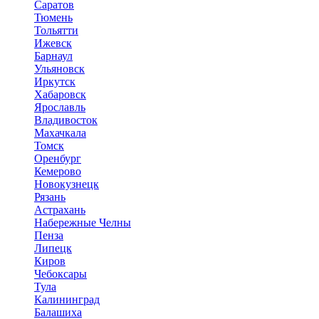
Саратов
Тюмень
Тольятти
Ижевск
Барнаул
Ульяновск
Иркутск
Хабаровск
Ярославль
Владивосток
Махачкала
Томск
Оренбург
Кемерово
Новокузнецк
Рязань
Астрахань
Набережные Челны
Пенза
Липецк
Киров
Чебоксары
Тула
Калининград
Балашиха