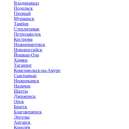
Владикавказ
Подольск
Грозный
Мурманск
Тамбов
Стерлитамак
Петрозаводск
Кострома
Нижневартовск
Новороссийск
Йошкар-Ола
Химки
Таганрог
Комсомольск-на-Амуре
Сыктывкар
Нижнекамск
Нальчик
Шахты
Дзержинск
Орск
Братск
Благовещенск
Энгельс
Ангарск
Королёв