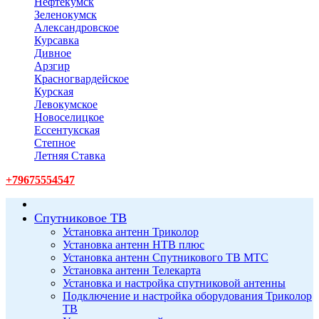
Нефтекумск
Зеленокумск
Александровское
Курсавка
Дивное
Арзгир
Красногвардейское
Курская
Левокумское
Новоселицкое
Ессентукская
Степное
Летняя Ставка
+79675554547
Спутниковое ТВ
Установка антенн Триколор
Установка антенн НТВ плюс
Установка антенн Спутникового ТВ МТС
Установка антенн Телекарта
Установка и настройка спутниковой антенны
Подключение и настройка оборудования Триколор
ТВ