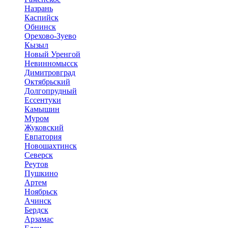
Назрань
Каспийск
Обнинск
Орехово-Зуево
Кызыл
Новый Уренгой
Невинномысск
Димитровград
Октябрьский
Долгопрудный
Ессентуки
Камышин
Муром
Жуковский
Евпатория
Новошахтинск
Северск
Реутов
Пушкино
Артем
Ноябрьск
Ачинск
Бердск
Арзамас