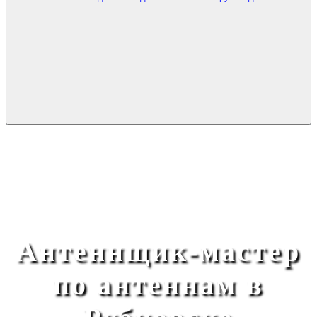
Антеннщик-мастер
по антеннам в