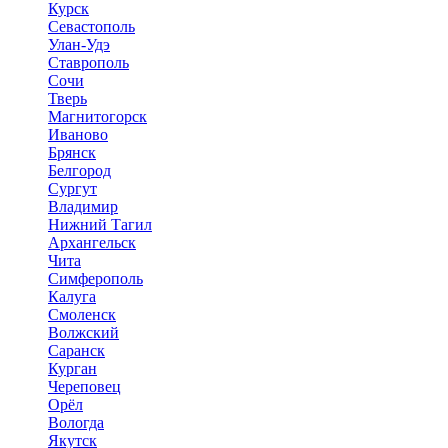
Курск
Севастополь
Улан-Удэ
Ставрополь
Сочи
Тверь
Магнитогорск
Иваново
Брянск
Белгород
Сургут
Владимир
Нижний Тагил
Архангельск
Чита
Симферополь
Калуга
Смоленск
Волжский
Саранск
Курган
Череповец
Орёл
Вологда
Якутск