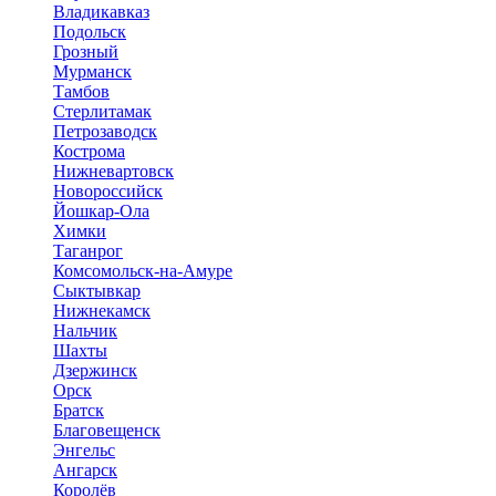
Владикавказ
Подольск
Грозный
Мурманск
Тамбов
Стерлитамак
Петрозаводск
Кострома
Нижневартовск
Новороссийск
Йошкар-Ола
Химки
Таганрог
Комсомольск-на-Амуре
Сыктывкар
Нижнекамск
Нальчик
Шахты
Дзержинск
Орск
Братск
Благовещенск
Энгельс
Ангарск
Королёв