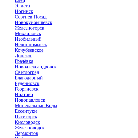
Елец
Элиста
Ногинск
Сергиев Посад
Новокуйбышевск
Железногорск
Михайловск
Изобильный
Невинномысск
Кочубеевское
Донское
Грачёвка
Новоалександровск
Светлоград
Благодарный
Будённовск
Георгиевск
Ипатово
Новопавловск
Минеральные Воды
Ессентуки
Пятигорск
Кисловодск
Железноводск
Лермонтов