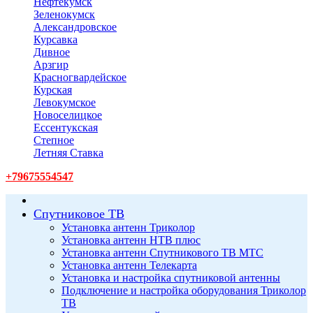
Нефтекумск
Зеленокумск
Александровское
Курсавка
Дивное
Арзгир
Красногвардейское
Курская
Левокумское
Новоселицкое
Ессентукская
Степное
Летняя Ставка
+79675554547
Спутниковое ТВ
Установка антенн Триколор
Установка антенн НТВ плюс
Установка антенн Спутникового ТВ МТС
Установка антенн Телекарта
Установка и настройка спутниковой антенны
Подключение и настройка оборудования Триколор
ТВ