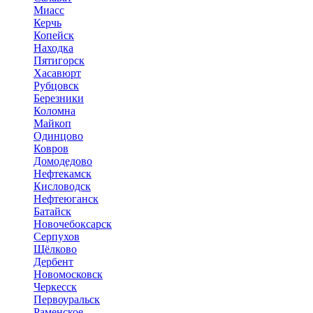
Миасс
Керчь
Копейск
Находка
Пятигорск
Хасавюрт
Рубцовск
Березники
Коломна
Майкоп
Одинцово
Ковров
Домодедово
Нефтекамск
Кисловодск
Нефтеюганск
Батайск
Новочебоксарск
Серпухов
Щёлково
Дербент
Новомосковск
Черкесск
Первоуральск
Раменское