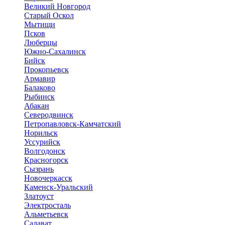
Великий Новгород
Старый Оскол
Мытищи
Псков
Люберцы
Южно-Сахалинск
Бийск
Прокопьевск
Армавир
Балаково
Рыбинск
Абакан
Северодвинск
Петропавловск-Камчатский
Норильск
Уссурийск
Волгодонск
Красногорск
Сызрань
Новочеркасск
Каменск-Уральский
Златоуст
Электросталь
Альметьевск
Салават