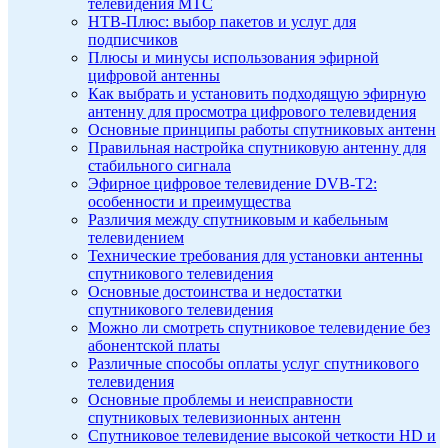
телевидения МТС
НТВ-Плюс: выбор пакетов и услуг для
подписчиков
Плюсы и минусы использования эфирной
цифровой антенны
Как выбрать и установить подходящую эфирную
антенну для просмотра цифрового телевидения
Основные принципы работы спутниковых антенн
Правильная настройка спутниковую антенну для
стабильного сигнала
Эфирное цифровое телевидение DVB-T2:
особенности и преимущества
Различия между спутниковым и кабельным
телевидением
Технические требования для установки антенны
спутникового телевидения
Основные достоинства и недостатки
спутникового телевидения
Можно ли смотреть спутниковое телевидение без
абонентской платы
Различные способы оплаты услуг спутникового
телевидения
Основные проблемы и неисправности
спутниковых телевизионных антенн
Спутниковое телевидение высокой четкости HD и