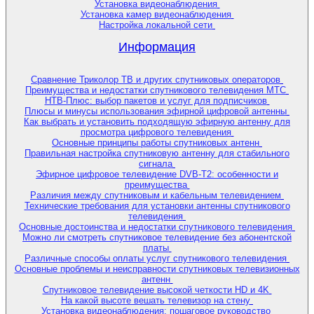
Установка видеонаблюдения
Установка камер видеонаблюдения
Настройка локальной сети
Информация
Сравнение Триколор ТВ и других спутниковых операторов
Преимущества и недостатки спутникового телевидения МТС
НТВ-Плюс: выбор пакетов и услуг для подписчиков
Плюсы и минусы использования эфирной цифровой антенны
Как выбрать и установить подходящую эфирную антенну для
просмотра цифрового телевидения
Основные принципы работы спутниковых антенн
Правильная настройка спутниковую антенну для стабильного
сигнала
Эфирное цифровое телевидение DVB-T2: особенности и
преимущества
Различия между спутниковым и кабельным телевидением
Технические требования для установки антенны спутникового
телевидения
Основные достоинства и недостатки спутникового телевидения
Можно ли смотреть спутниковое телевидение без абонентской
платы
Различные способы оплаты услуг спутникового телевидения
Основные проблемы и неисправности спутниковых телевизионных
антенн
Спутниковое телевидение высокой четкости HD и 4K
На какой высоте вешать телевизор на стену
Установка видеонаблюдения: пошаговое руководство