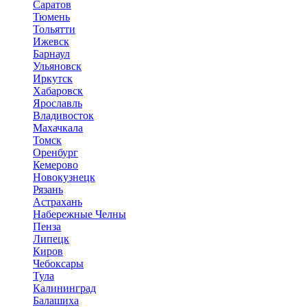
Саратов
Тюмень
Тольятти
Ижевск
Барнаул
Ульяновск
Иркутск
Хабаровск
Ярославль
Владивосток
Махачкала
Томск
Оренбург
Кемерово
Новокузнецк
Рязань
Астрахань
Набережные Челны
Пенза
Липецк
Киров
Чебоксары
Тула
Калининград
Балашиха