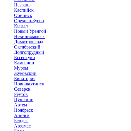
Назрань
Каспийск
Обнинск
Орехово-Зуево
Кызыл
Новый Уренгой
Невинномысск
Димитровград
Октябрьский
Долгопрудный
Ессентуки
Камышин
Муром
Жуковский
Евпатория
Новошахтинск
Северск
Реутов
Пушкино
Артем
Ноябрьск
Ачинск
Бердск
Арзамас