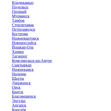
Владикавказ
Подольск
Грозный
Мурманск
Тамбов
Стерлитамак
Петрозаводск
Кострома
Нижневартовск
Новороссийск
Йошкар-Ола
Химки
Таганрог
Комсомольск-на-Амуре
Сыктывкар
Нижнекамск
Нальчик
Шахты
Дзержинск
Орск
Братск
Благовещенск
Энгельс
Ангарск
Королёв