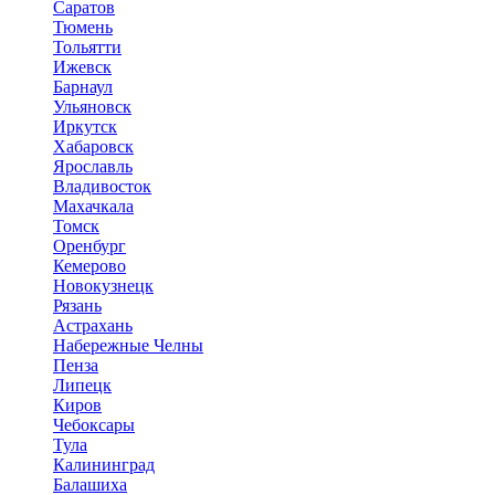
Саратов
Тюмень
Тольятти
Ижевск
Барнаул
Ульяновск
Иркутск
Хабаровск
Ярославль
Владивосток
Махачкала
Томск
Оренбург
Кемерово
Новокузнецк
Рязань
Астрахань
Набережные Челны
Пенза
Липецк
Киров
Чебоксары
Тула
Калининград
Балашиха