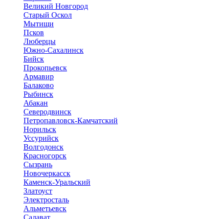
Великий Новгород
Старый Оскол
Мытищи
Псков
Люберцы
Южно-Сахалинск
Бийск
Прокопьевск
Армавир
Балаково
Рыбинск
Абакан
Северодвинск
Петропавловск-Камчатский
Норильск
Уссурийск
Волгодонск
Красногорск
Сызрань
Новочеркасск
Каменск-Уральский
Златоуст
Электросталь
Альметьевск
Салават