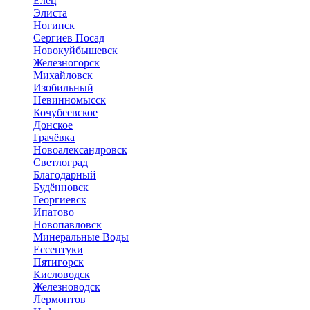
Елец
Элиста
Ногинск
Сергиев Посад
Новокуйбышевск
Железногорск
Михайловск
Изобильный
Невинномысск
Кочубеевское
Донское
Грачёвка
Новоалександровск
Светлоград
Благодарный
Будённовск
Георгиевск
Ипатово
Новопавловск
Минеральные Воды
Ессентуки
Пятигорск
Кисловодск
Железноводск
Лермонтов