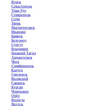
Курск
Севастополь
Улан-Удэ
Ставрополь
Сочи
Тверь
Магнитогорск
Иваново
Брянск
Белгород
Сургут
Владимир
Нижний Тагил
Архангельск
Чита
Симферополь
Калуга
Смоленск
Волжский
Саранск
Курган
Череповец
Орёл
Вологда
Якутск