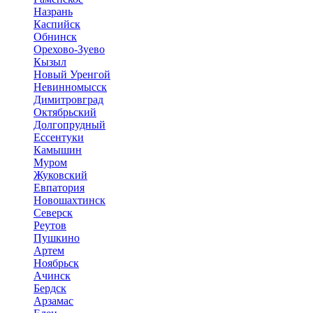
Назрань
Каспийск
Обнинск
Орехово-Зуево
Кызыл
Новый Уренгой
Невинномысск
Димитровград
Октябрьский
Долгопрудный
Ессентуки
Камышин
Муром
Жуковский
Евпатория
Новошахтинск
Северск
Реутов
Пушкино
Артем
Ноябрьск
Ачинск
Бердск
Арзамас