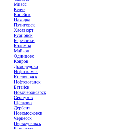
Миасс
Керчь
Копейск
Находка
Пятигорск
Хасавюрт
Рубцовск
Березники
Коломна
Майкоп
Одинцово
Ковров
Домодедово
Нефтекамск
Кисловодск
Нефтеюганск
Батайск
Новочебоксарск
Серпухов
Щёлково
Дербент
Новомосковск
Черкесск
Первоуральск
Раменское