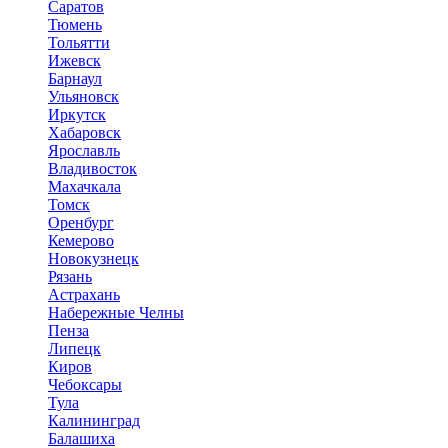
Саратов
Тюмень
Тольятти
Ижевск
Барнаул
Ульяновск
Иркутск
Хабаровск
Ярославль
Владивосток
Махачкала
Томск
Оренбург
Кемерово
Новокузнецк
Рязань
Астрахань
Набережные Челны
Пенза
Липецк
Киров
Чебоксары
Тула
Калининград
Балашиха