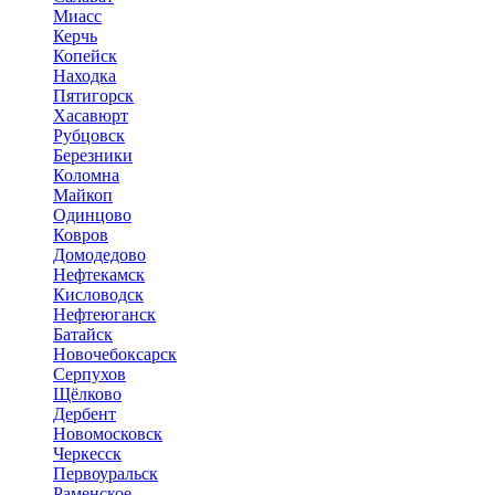
Миасс
Керчь
Копейск
Находка
Пятигорск
Хасавюрт
Рубцовск
Березники
Коломна
Майкоп
Одинцово
Ковров
Домодедово
Нефтекамск
Кисловодск
Нефтеюганск
Батайск
Новочебоксарск
Серпухов
Щёлково
Дербент
Новомосковск
Черкесск
Первоуральск
Раменское