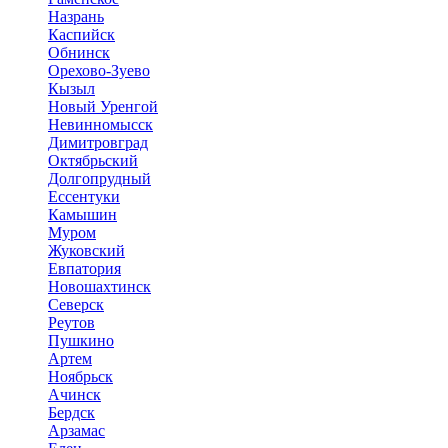
Назрань
Каспийск
Обнинск
Орехово-Зуево
Кызыл
Новый Уренгой
Невинномысск
Димитровград
Октябрьский
Долгопрудный
Ессентуки
Камышин
Муром
Жуковский
Евпатория
Новошахтинск
Северск
Реутов
Пушкино
Артем
Ноябрьск
Ачинск
Бердск
Арзамас