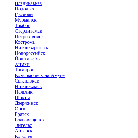
Владикавказ
Подольск
Грозный
Мурманск
Тамбов
Стерлитамак
Петрозаводск
Кострома
Нижневартовск
Новороссийск
Йошкар-Ола
Химки
Таганрог
Комсомольск-на-Амуре
Сыктывкар
Нижнекамск
Нальчик
Шахты
Дзержинск
Орск
Братск
Благовещенск
Энгельс
Ангарск
Королёв