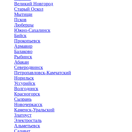
Великий Новгород
Старый Оскол
Мытищи
Псков
Люберцы
Южно-Сахалинск
Бийск
Прокопьевск
Армавир
Балаково
Рыбинск
Абакан
Северодвинск
Петропавловск-Камчатский
Норильск
Уссурийск
Волгодонск
Красногорск
Сызрань
Новочеркасск
Каменск-Уральский
Златоуст
Электросталь
Альметьевск
Салават