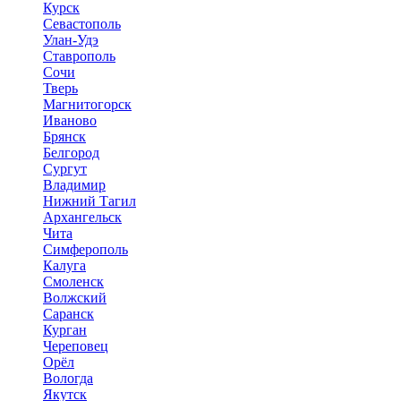
Курск
Севастополь
Улан-Удэ
Ставрополь
Сочи
Тверь
Магнитогорск
Иваново
Брянск
Белгород
Сургут
Владимир
Нижний Тагил
Архангельск
Чита
Симферополь
Калуга
Смоленск
Волжский
Саранск
Курган
Череповец
Орёл
Вологда
Якутск