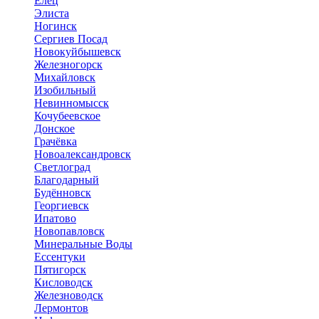
Елец
Элиста
Ногинск
Сергиев Посад
Новокуйбышевск
Железногорск
Михайловск
Изобильный
Невинномысск
Кочубеевское
Донское
Грачёвка
Новоалександровск
Светлоград
Благодарный
Будённовск
Георгиевск
Ипатово
Новопавловск
Минеральные Воды
Ессентуки
Пятигорск
Кисловодск
Железноводск
Лермонтов