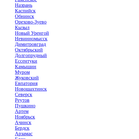
Назрань
Каспийск
Обнинск
Орехово-Зуево
Кызыл
Новый Уренгой
Невинномысск
Димитровград
Октябрьский
Долгопрудный
Ессентуки
Камышин
Муром
Жуковский
Евпатория
Новошахтинск
Северск
Реутов
Пушкино
Артем
Ноябрьск
Ачинск
Бердск
Арзамас