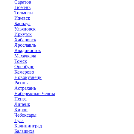
Саратов
Тюмень
Тольятти
Ижевск
Барнаул
Ульяновск
Иркутск
Хабаровск
Ярославль
Владивосток
Махачкала
Томск
Оренбург
Кемерово
Новокузнецк
Рязань
Астрахань
Набережные Челны
Пенза
Липецк
Киров
Чебоксары
Тула
Калининград
Балашиха