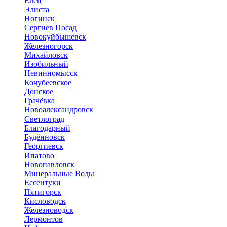
Елец
Элиста
Ногинск
Сергиев Посад
Новокуйбышевск
Железногорск
Михайловск
Изобильный
Невинномысск
Кочубеевское
Донское
Грачёвка
Новоалександровск
Светлоград
Благодарный
Будённовск
Георгиевск
Ипатово
Новопавловск
Минеральные Воды
Ессентуки
Пятигорск
Кисловодск
Железноводск
Лермонтов