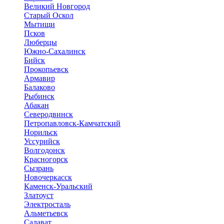
Великий Новгород
Старый Оскол
Мытищи
Псков
Люберцы
Южно-Сахалинск
Бийск
Прокопьевск
Армавир
Балаково
Рыбинск
Абакан
Северодвинск
Петропавловск-Камчатский
Норильск
Уссурийск
Волгодонск
Красногорск
Сызрань
Новочеркасск
Каменск-Уральский
Златоуст
Электросталь
Альметьевск
Салават