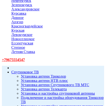
Нефтекумск
Зеленокумск
Александровское
Курсавка
Дивное
Арзгир
Красногвардейское
Курская
Левокумское
Новоселицкое
Ессентукская
Степное
Летняя Ставка
+79675554547
Спутниковое ТВ
Установка антенн Триколор
Установка антенн НТВ плюс
Установка антенн Спутникового ТВ МТС
Установка антенн Телекарта
Установка и настройка спутниковой антенны
Подключение и настройка оборудования Триколор
ТВ