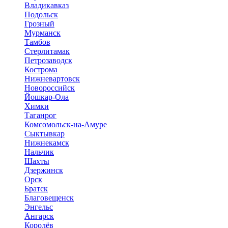
Владикавказ
Подольск
Грозный
Мурманск
Тамбов
Стерлитамак
Петрозаводск
Кострома
Нижневартовск
Новороссийск
Йошкар-Ола
Химки
Таганрог
Комсомольск-на-Амуре
Сыктывкар
Нижнекамск
Нальчик
Шахты
Дзержинск
Орск
Братск
Благовещенск
Энгельс
Ангарск
Королёв