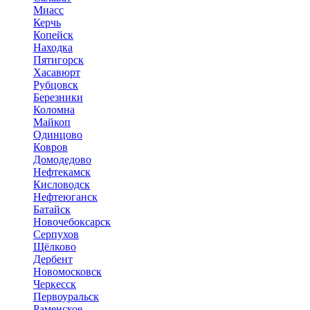
Миасс
Керчь
Копейск
Находка
Пятигорск
Хасавюрт
Рубцовск
Березники
Коломна
Майкоп
Одинцово
Ковров
Домодедово
Нефтекамск
Кисловодск
Нефтеюганск
Батайск
Новочебоксарск
Серпухов
Щёлково
Дербент
Новомосковск
Черкесск
Первоуральск
Раменское