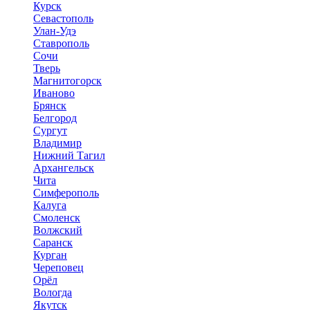
Курск
Севастополь
Улан-Удэ
Ставрополь
Сочи
Тверь
Магнитогорск
Иваново
Брянск
Белгород
Сургут
Владимир
Нижний Тагил
Архангельск
Чита
Симферополь
Калуга
Смоленск
Волжский
Саранск
Курган
Череповец
Орёл
Вологда
Якутск