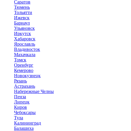
Саратов
Тюмень
Тольятти
Ижевск
Барнаул
Ульяновск
Иркутск
Хабаровск
Ярославль
Владивосток
Махачкала
Томск
Оренбург
Кемерово
Новокузнецк
Рязань
Астрахань
Набережные Челны
Пенза
Липецк
Киров
Чебоксары
Тула
Калининград
Балашиха