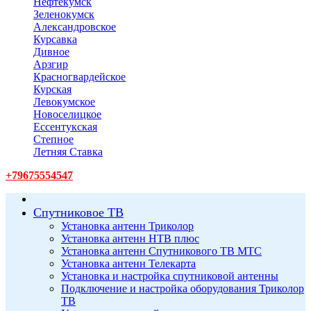
Нефтекумск
Зеленокумск
Александровское
Курсавка
Дивное
Арзгир
Красногвардейское
Курская
Левокумское
Новоселицкое
Ессентукская
Степное
Летняя Ставка
+79675554547
Спутниковое ТВ
Установка антенн Триколор
Установка антенн НТВ плюс
Установка антенн Спутникового ТВ МТС
Установка антенн Телекарта
Установка и настройка спутниковой антенны
Подключение и настройка оборудования Триколор
ТВ