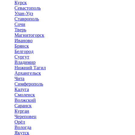
Курск
Севастополь
Улан-Удэ
Ставрополь
Сочи
Тверь
Магнитогорск
Иваново
Брянск
Белгород
Сургут
Владимир
Нижний Тагил
Архангельск
Чита
Симферополь
Калуга
Смоленск
Волжский
Саранск
Курган
Череповец
Орёл
Вологда
Якутск