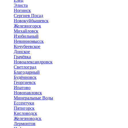
Елец
Элиста
Ногинск
Сергиев Посад
Новокуйбышевск
Железногорск
Михайловск
Изобильный
Невинномысск
Кочубеевское
Донское
Грачёвка
Новоалександровск
Светлоград
Благодарный
Будённовск
Георгиевск
Ипатово
Новопавловск
Минеральные Воды
Ессентуки
Пятигорск
Кисловодск
Железноводск
Лермонтов