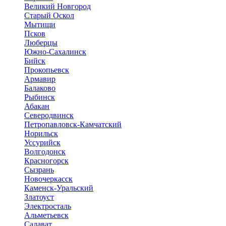
Великий Новгород
Старый Оскол
Мытищи
Псков
Люберцы
Южно-Сахалинск
Бийск
Прокопьевск
Армавир
Балаково
Рыбинск
Абакан
Северодвинск
Петропавловск-Камчатский
Норильск
Уссурийск
Волгодонск
Красногорск
Сызрань
Новочеркасск
Каменск-Уральский
Златоуст
Электросталь
Альметьевск
Салават