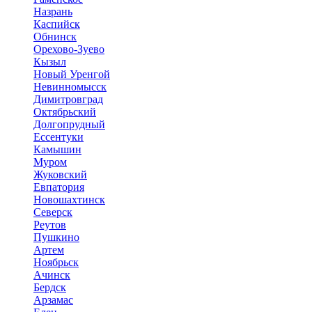
Назрань
Каспийск
Обнинск
Орехово-Зуево
Кызыл
Новый Уренгой
Невинномысск
Димитровград
Октябрьский
Долгопрудный
Ессентуки
Камышин
Муром
Жуковский
Евпатория
Новошахтинск
Северск
Реутов
Пушкино
Артем
Ноябрьск
Ачинск
Бердск
Арзамас