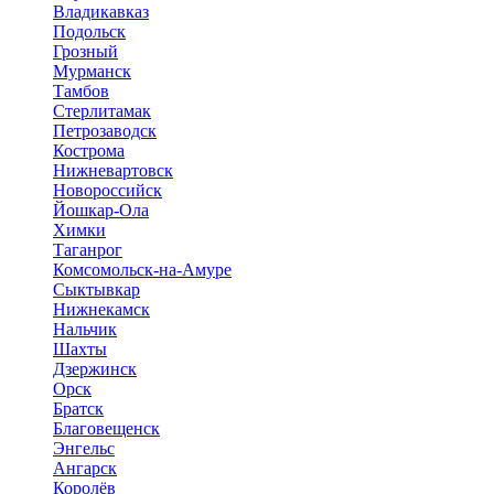
Владикавказ
Подольск
Грозный
Мурманск
Тамбов
Стерлитамак
Петрозаводск
Кострома
Нижневартовск
Новороссийск
Йошкар-Ола
Химки
Таганрог
Комсомольск-на-Амуре
Сыктывкар
Нижнекамск
Нальчик
Шахты
Дзержинск
Орск
Братск
Благовещенск
Энгельс
Ангарск
Королёв