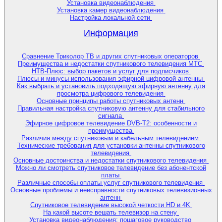
Установка видеонаблюдения
Установка камер видеонаблюдения
Настройка локальной сети
Информация
Сравнение Триколор ТВ и других спутниковых операторов
Преимущества и недостатки спутникового телевидения МТС
НТВ-Плюс: выбор пакетов и услуг для подписчиков
Плюсы и минусы использования эфирной цифровой антенны
Как выбрать и установить подходящую эфирную антенну для
просмотра цифрового телевидения
Основные принципы работы спутниковых антенн
Правильная настройка спутниковую антенну для стабильного
сигнала
Эфирное цифровое телевидение DVB-T2: особенности и
преимущества
Различия между спутниковым и кабельным телевидением
Технические требования для установки антенны спутникового
телевидения
Основные достоинства и недостатки спутникового телевидения
Можно ли смотреть спутниковое телевидение без абонентской
платы
Различные способы оплаты услуг спутникового телевидения
Основные проблемы и неисправности спутниковых телевизионных
антенн
Спутниковое телевидение высокой четкости HD и 4K
На какой высоте вешать телевизор на стену
Установка видеонаблюдения: пошаговое руководство