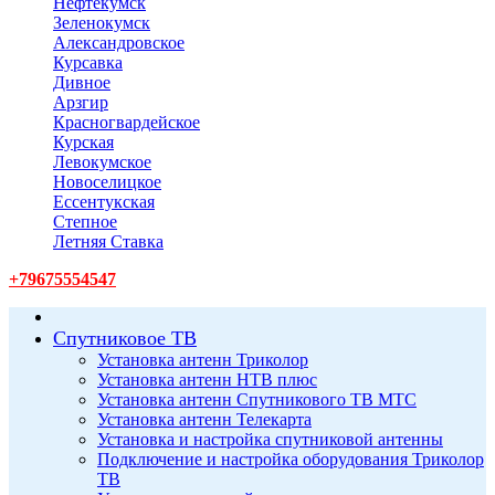
Нефтекумск
Зеленокумск
Александровское
Курсавка
Дивное
Арзгир
Красногвардейское
Курская
Левокумское
Новоселицкое
Ессентукская
Степное
Летняя Ставка
+79675554547
Спутниковое ТВ
Установка антенн Триколор
Установка антенн НТВ плюс
Установка антенн Спутникового ТВ МТС
Установка антенн Телекарта
Установка и настройка спутниковой антенны
Подключение и настройка оборудования Триколор
ТВ