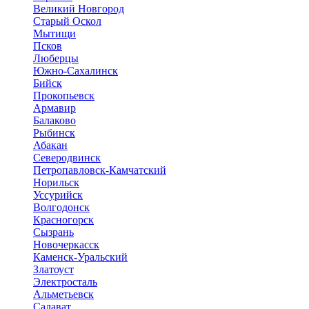
Великий Новгород
Старый Оскол
Мытищи
Псков
Люберцы
Южно-Сахалинск
Бийск
Прокопьевск
Армавир
Балаково
Рыбинск
Абакан
Северодвинск
Петропавловск-Камчатский
Норильск
Уссурийск
Волгодонск
Красногорск
Сызрань
Новочеркасск
Каменск-Уральский
Златоуст
Электросталь
Альметьевск
Салават