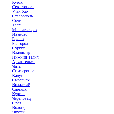
Курск
Севастополь
Улан-Удэ
Ставрополь
Сочи
Тверь
Магнитогорск
Иваново
Брянск
Белгород
Сургут
Владимир
Нижний Тагил
Архангельск
Чита
Симферополь
Калуга
Смоленск
Волжский
Саранск
Курган
Череповец
Орёл
Вологда
Якутск