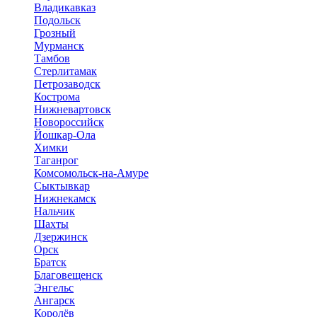
Владикавказ
Подольск
Грозный
Мурманск
Тамбов
Стерлитамак
Петрозаводск
Кострома
Нижневартовск
Новороссийск
Йошкар-Ола
Химки
Таганрог
Комсомольск-на-Амуре
Сыктывкар
Нижнекамск
Нальчик
Шахты
Дзержинск
Орск
Братск
Благовещенск
Энгельс
Ангарск
Королёв