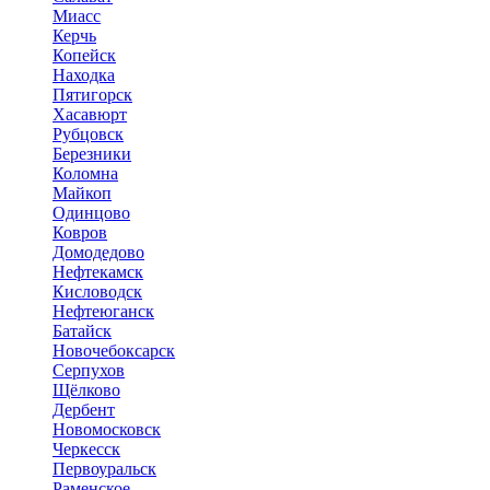
Миасс
Керчь
Копейск
Находка
Пятигорск
Хасавюрт
Рубцовск
Березники
Коломна
Майкоп
Одинцово
Ковров
Домодедово
Нефтекамск
Кисловодск
Нефтеюганск
Батайск
Новочебоксарск
Серпухов
Щёлково
Дербент
Новомосковск
Черкесск
Первоуральск
Раменское