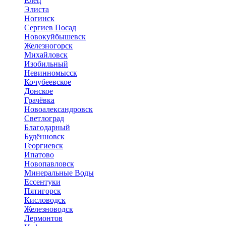
Елец
Элиста
Ногинск
Сергиев Посад
Новокуйбышевск
Железногорск
Михайловск
Изобильный
Невинномысск
Кочубеевское
Донское
Грачёвка
Новоалександровск
Светлоград
Благодарный
Будённовск
Георгиевск
Ипатово
Новопавловск
Минеральные Воды
Ессентуки
Пятигорск
Кисловодск
Железноводск
Лермонтов