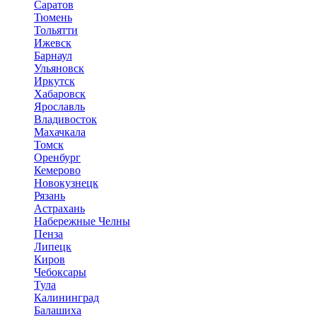
Саратов
Тюмень
Тольятти
Ижевск
Барнаул
Ульяновск
Иркутск
Хабаровск
Ярославль
Владивосток
Махачкала
Томск
Оренбург
Кемерово
Новокузнецк
Рязань
Астрахань
Набережные Челны
Пенза
Липецк
Киров
Чебоксары
Тула
Калининград
Балашиха