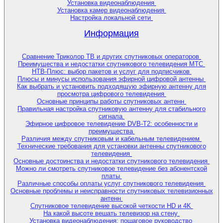
Установка видеонаблюдения
Установка камер видеонаблюдения
Настройка локальной сети
Информация
Сравнение Триколор ТВ и других спутниковых операторов
Преимущества и недостатки спутникового телевидения МТС
НТВ-Плюс: выбор пакетов и услуг для подписчиков
Плюсы и минусы использования эфирной цифровой антенны
Как выбрать и установить подходящую эфирную антенну для
просмотра цифрового телевидения
Основные принципы работы спутниковых антенн
Правильная настройка спутниковую антенну для стабильного
сигнала
Эфирное цифровое телевидение DVB-T2: особенности и
преимущества
Различия между спутниковым и кабельным телевидением
Технические требования для установки антенны спутникового
телевидения
Основные достоинства и недостатки спутникового телевидения
Можно ли смотреть спутниковое телевидение без абонентской
платы
Различные способы оплаты услуг спутникового телевидения
Основные проблемы и неисправности спутниковых телевизионных
антенн
Спутниковое телевидение высокой четкости HD и 4K
На какой высоте вешать телевизор на стену
Установка видеонаблюдения: пошаговое руководство