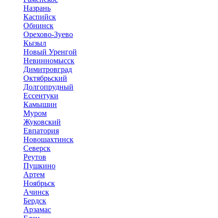
Назрань
Каспийск
Обнинск
Орехово-Зуево
Кызыл
Новый Уренгой
Невинномысск
Димитровград
Октябрьский
Долгопрудный
Ессентуки
Камышин
Муром
Жуковский
Евпатория
Новошахтинск
Северск
Реутов
Пушкино
Артем
Ноябрьск
Ачинск
Бердск
Арзамас