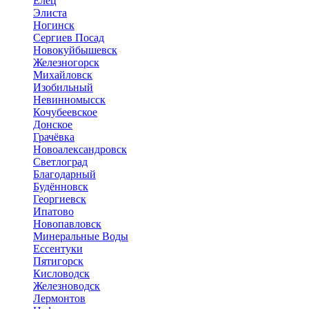
Елец
Элиста
Ногинск
Сергиев Посад
Новокуйбышевск
Железногорск
Михайловск
Изобильный
Невинномысск
Кочубеевское
Донское
Грачёвка
Новоалександровск
Светлоград
Благодарный
Будённовск
Георгиевск
Ипатово
Новопавловск
Минеральные Воды
Ессентуки
Пятигорск
Кисловодск
Железноводск
Лермонтов