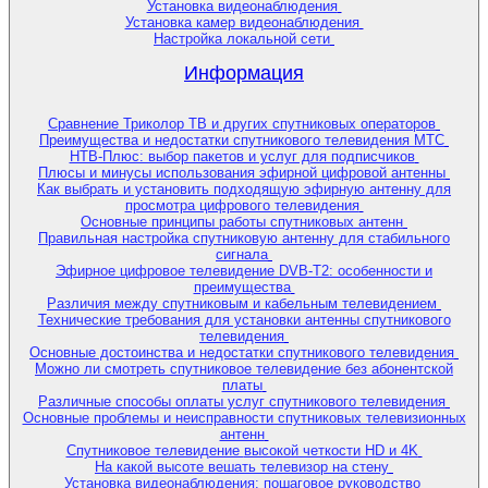
Установка видеонаблюдения
Установка камер видеонаблюдения
Настройка локальной сети
Информация
Сравнение Триколор ТВ и других спутниковых операторов
Преимущества и недостатки спутникового телевидения МТС
НТВ-Плюс: выбор пакетов и услуг для подписчиков
Плюсы и минусы использования эфирной цифровой антенны
Как выбрать и установить подходящую эфирную антенну для
просмотра цифрового телевидения
Основные принципы работы спутниковых антенн
Правильная настройка спутниковую антенну для стабильного
сигнала
Эфирное цифровое телевидение DVB-T2: особенности и
преимущества
Различия между спутниковым и кабельным телевидением
Технические требования для установки антенны спутникового
телевидения
Основные достоинства и недостатки спутникового телевидения
Можно ли смотреть спутниковое телевидение без абонентской
платы
Различные способы оплаты услуг спутникового телевидения
Основные проблемы и неисправности спутниковых телевизионных
антенн
Спутниковое телевидение высокой четкости HD и 4K
На какой высоте вешать телевизор на стену
Установка видеонаблюдения: пошаговое руководство