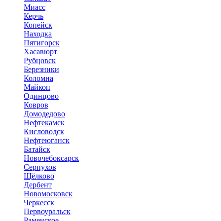
Миасс
Керчь
Копейск
Находка
Пятигорск
Хасавюрт
Рубцовск
Березники
Коломна
Майкоп
Одинцово
Ковров
Домодедово
Нефтекамск
Кисловодск
Нефтеюганск
Батайск
Новочебоксарск
Серпухов
Щёлково
Дербент
Новомосковск
Черкесск
Первоуральск
Раменское