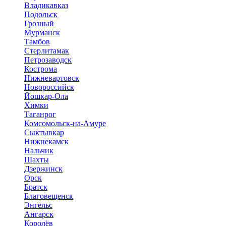
Владикавказ
Подольск
Грозный
Мурманск
Тамбов
Стерлитамак
Петрозаводск
Кострома
Нижневартовск
Новороссийск
Йошкар-Ола
Химки
Таганрог
Комсомольск-на-Амуре
Сыктывкар
Нижнекамск
Нальчик
Шахты
Дзержинск
Орск
Братск
Благовещенск
Энгельс
Ангарск
Королёв