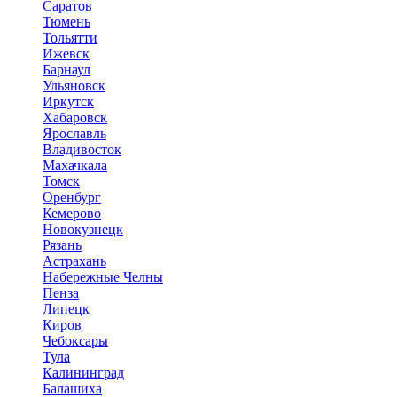
Саратов
Тюмень
Тольятти
Ижевск
Барнаул
Ульяновск
Иркутск
Хабаровск
Ярославль
Владивосток
Махачкала
Томск
Оренбург
Кемерово
Новокузнецк
Рязань
Астрахань
Набережные Челны
Пенза
Липецк
Киров
Чебоксары
Тула
Калининград
Балашиха