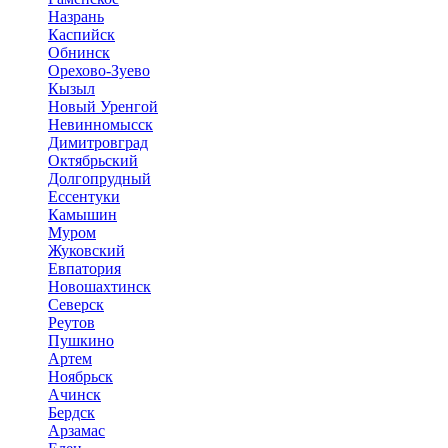
Назрань
Каспийск
Обнинск
Орехово-Зуево
Кызыл
Новый Уренгой
Невинномысск
Димитровград
Октябрьский
Долгопрудный
Ессентуки
Камышин
Муром
Жуковский
Евпатория
Новошахтинск
Северск
Реутов
Пушкино
Артем
Ноябрьск
Ачинск
Бердск
Арзамас