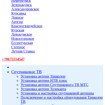
Нефтекумск
Зеленокумск
Александровское
Курсавка
Дивное
Арзгир
Красногвардейское
Курская
Левокумское
Новоселицкое
Ессентукская
Степное
Летняя Ставка
+79675554547
Спутниковое ТВ
Установка антенн Триколор
Установка антенн НТВ плюс
Установка антенн Спутникового ТВ МТС
Установка антенн Телекарта
Установка и настройка спутниковой антенны
Подключение и настройка оборудования Триколор
ТВ