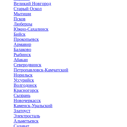
Великий Новгород
Старый Оскол
Мытищи
Псков
Люберцы
Южно-Сахалинск
Бийск
Прокопьевск
Армавир
Балаково
Рыбинск
Абакан
Северодвинск
Петропавловск-Камчатский
Норильск
Уссурийск
Волгодонск
Красногорск
Сызрань
Новочеркасск
Каменск-Уральский
Златоуст
Электросталь
Альметьевск
Салават