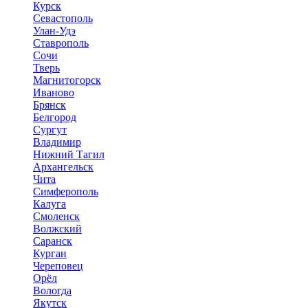
Курск
Севастополь
Улан-Удэ
Ставрополь
Сочи
Тверь
Магнитогорск
Иваново
Брянск
Белгород
Сургут
Владимир
Нижний Тагил
Архангельск
Чита
Симферополь
Калуга
Смоленск
Волжский
Саранск
Курган
Череповец
Орёл
Вологда
Якутск